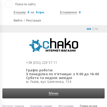
Поиск по сайту
0
0 грн.
0
В кошику
на
В порівнянні
Ввійти
/
Реєстрація
ua
|
ru
+38 (032) 229 57 11
Графік роботи:
З понеділка по п'ятницю: з 9-00 до 16-00
Субота та неділя: вихідні
м. Львів, вул Шевченка, 154
Меню
Каталог товарів
Альбоми і рамки
Фоторамки
Рамка-колаж