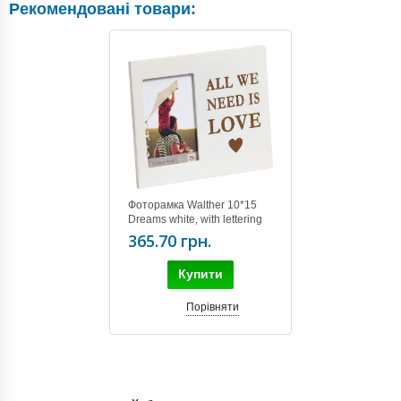
Рекомендовані товари:
Фоторамка Walther 10*15
Dreams white, with lettering
RL015W
365.70 грн.
Купити
Порівняти