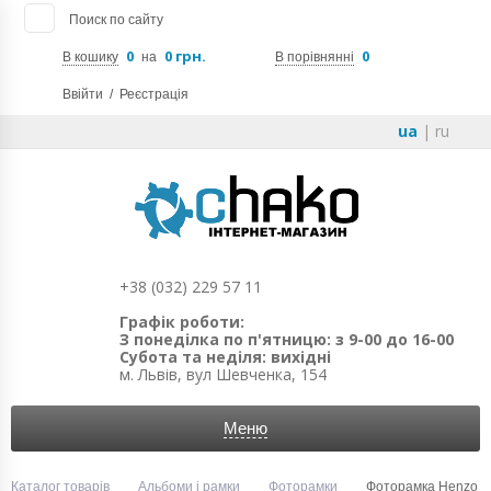
Поиск по сайту
0
0 грн.
0
В кошику
на
В порівнянні
Ввійти
/
Реєстрація
ua
|
ru
+38 (032) 229 57 11
Графік роботи:
З понеділка по п'ятницю: з 9-00 до 16-00
Субота та неділя: вихідні
м. Львів, вул Шевченка, 154
Меню
Каталог товарів
Альбоми і рамки
Фоторамки
Фоторамка Henzo