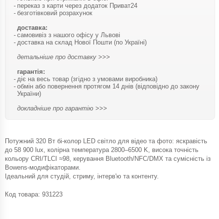
переказ з карти через додаток Приват24
безготівковий розрахунок
доставка:
самовивіз з нашого офісу у Львові
доставка на склад Нової Пошти (по Україні)
детальніше про доставку >>>
гарантія:
діє на весь товар (згідно з умовами виробника)
обмін або повернення протягом 14 днів (відповідно до закону
України)
докладніше про гарантію >>>
Потужний 320 Вт бі-колор LED світло для відео та фото: яскравість
до 58 900 lux, колірна температура 2800–6500 K, висока точність
кольору CRI/TLCI ≈98, керування Bluetooth/NFC/DMX та сумісність із
Bowens-модифікаторами.
Ідеальний для студій, стриму, інтерв'ю та контенту.
Код товара:
931223