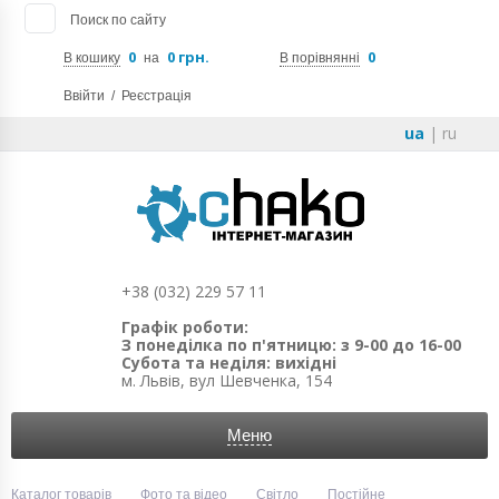
Поиск по сайту
0
0 грн.
0
В кошику
на
В порівнянні
Ввійти
/
Реєстрація
ua
|
ru
+38 (032) 229 57 11
Графік роботи:
З понеділка по п'ятницю: з 9-00 до 16-00
Субота та неділя: вихідні
м. Львів, вул Шевченка, 154
Меню
Каталог товарів
Фото та відео
Світло
Постійне