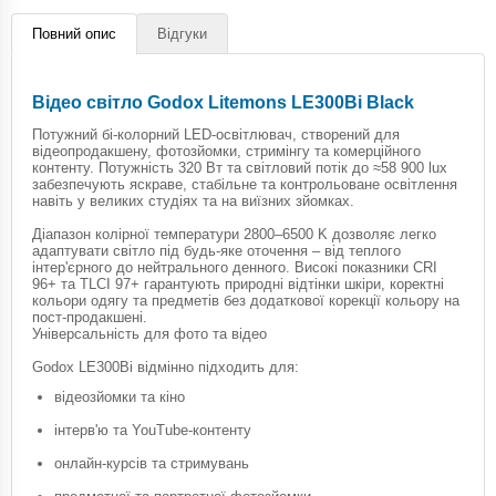
Повний опис
Відгуки
Відео світло Godox Litemons LE300Bi Black
Потужний бі-колорний LED-освітлювач, створений для
відеопродакшену, фотозйомки, стримінгу та комерційного
контенту. Потужність 320 Вт та світловий потік до ≈58 900 lux
забезпечують яскраве, стабільне та контрольоване освітлення
навіть у великих студіях та на виїзних зйомках.
Діапазон колірної температури 2800–6500 K дозволяє легко
адаптувати світло під будь-яке оточення – від теплого
інтер'єрного до нейтрального денного. Високі показники CRI
96+ та TLCI 97+ гарантують природні відтінки шкіри, коректні
кольори одягу та предметів без додаткової корекції кольору на
пост-продакшені.
Універсальність для фото та відео
Godox LE300Bi відмінно підходить для:
відеозйомки та кіно
інтерв'ю та YouTube-контенту
онлайн-курсів та стримувань