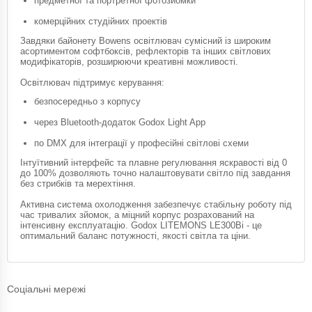
предметної та портретної фотозйомки
комерційних студійних проектів
Завдяки байонету Bowens освітлювач сумісний із широким
асортиментом софтбоксів, рефлекторів та інших світлових
модифікаторів, розширюючи креативні можливості.
Освітлювач підтримує керування:
безпосередньо з корпусу
через Bluetooth-додаток Godox Light App
по DMX для інтеграції у професійні світлові схеми
Інтуїтивний інтерфейс та плавне регулювання яскравості від 0
до 100% дозволяють точно налаштовувати світло під завдання
без стрибків та мерехтіння.
Активна система охолодження забезпечує стабільну роботу під
час тривалих зйомок, а міцний корпус розрахований на
інтенсивну експлуатацію. Godox LITEMONS LE300Bi - це
оптимальний баланс потужності, якості світла та ціни.
Соціальні мережі