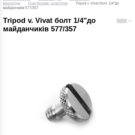
моноподи
Платформи і адаптери
Tripod v. Vivat болт 1/4"до
майданчиків 577/357
Tripod v. Vivat болт 1/4"до
( 0 )
майданчиків 577/357