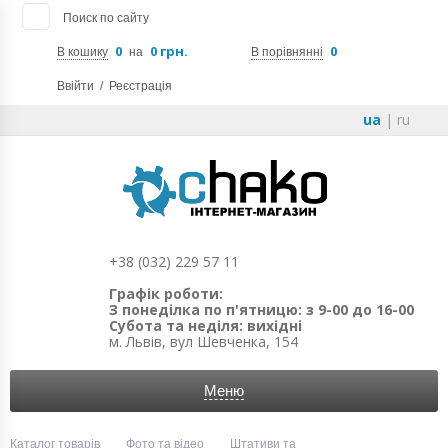
Поиск по сайту
0
0 грн.
0
В кошику
на
В порівнянні
Ввійти
/
Реєстрація
ua
|
ru
+38 (032) 229 57 11
Графік роботи:
З понеділка по п'ятницю: з 9-00 до 16-00
Субота та неділя: вихідні
м. Львів, вул Шевченка, 154
Меню
Каталог товарів
Фото та відео
Штативи та