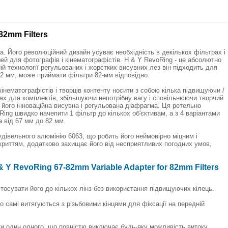
82mm Filters
а. Його революційний дизайн усуває необхідність в декількох фільтрах і
ей для фотографів і кінематографістів. H & Y RevoRing - це абсолютно
й технології регульованих і жорстких висувних лез він підходить для
 82 мм, може приймати фільтри 82-мм відповідно.
інематографістів і творців контенту носити з собою кілька підвищуючи /
ах для комплектів, збільшуючи непотрібну вагу і сповільнюючи творчий
його інноваційна висувна і регульована діафрагма. Ця ретельно
ng швидко начепити 1 фільтр до кількох об'єктивам, а з 4 варіантами
а від 67 мм до 82 мм.
удівельного алюмінію 6063, що робить його неймовірно міцним і
риттям, додатково захищає його від несприятливих погодних умов,
Y RevoRing 67-82mm Variable Adapter for 82mm Filters
стосувати його до кількох лінз без використання підвищуючих кілець.
самі витягуються з різьбовими кінцями для фіксації на передній
ти один одного, що повністю виключає будь-яку можливість витоку