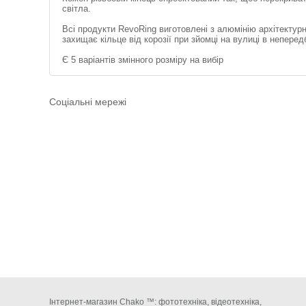
світла.
Всі продукти RevoRing виготовлені з алюмінію архітектур
захищає кільце від корозії при зйомці на вулиці в непере
Є 5 варіантів змінного розміру на вибір
Соціальні мережі
Інтернет-магазин Chako ™: фототехніка, відеотехніка,