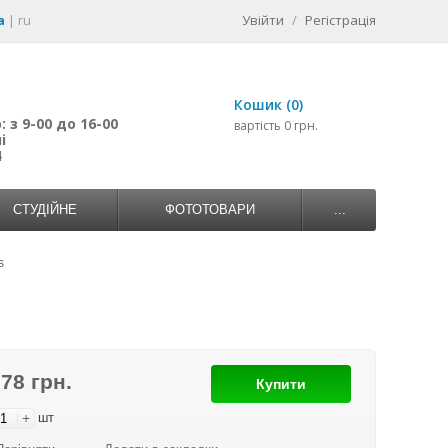
a
|
ru
Увійти
/
Регістрація
Кошик (0)
 з 9-00 до 16-00
вартість 0 грн.
і
4
СТУДІЙНЕ
ФОТОТОВАРИ
...
s
978 грн.
Купити
+
шт