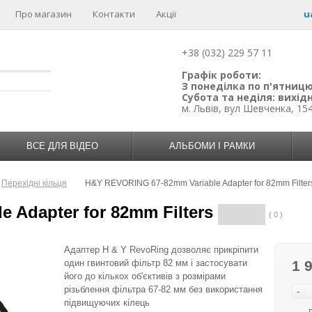
Про магазин
Контакти
Акції
u
+38 (032) 229 57 11
Графік роботи:
З понеділка по п'ятницю:
Субота та неділя: вихідн
м. Львів, вул Шевченка, 15
ВСЕ ДЛЯ ВІДЕО
АЛЬБОМИ І РАМКИ
Перехідні кільця
H&Y REVORING 67-82mm Variable Adapter for 82mm Filter
 Adapter for 82mm Filters
( 0 )
Адаптер H & Y RevoRing дозволяє прикріпити
один гвинтовий фільтр 82 мм і застосувати
1 
його до кількох об'єктивів з розмірами
різьблення фільтра 67-82 мм без використання
-
підвищуючих кілець