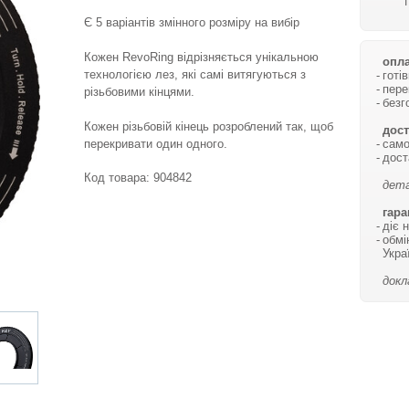
Є 5 варіантів змінного розміру на вибір
Кожен RevoRing відрізняється унікальною
опла
технологією лез, які самі витягуються з
готі
пере
різьбовими кінцями.
безг
Кожен різьбовій кінець розроблений так, щоб
дост
само
перекривати один одного.
дост
Код товара:
904842
дета
гара
діє 
обмі
Укра
докл