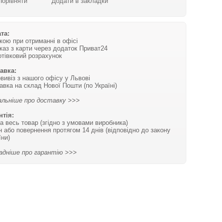
Порівняти
Додати в закладки
та:
вкою при отриманні в офісі
каз з карти через додаток Приват24
отівковий розрахунок
авка:
вивіз з нашого офісу у Львові
авка на склад Нової Пошти (по Україні)
льніше про доставку >>>
нтія:
на весь товар (згідно з умовами виробника)
н або повернення протягом 14 днів (відповідно до закону
їни)
адніше про гарантію >>>