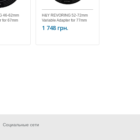
G 46-62mm
H&Y REVORING 52-72mm
H&Y REVORING
er for 67mm
Variable Adapter for 77mm
Variable Adapter
Filters
Filters
1 748 грн.
2 346 грн.
Социальные сети