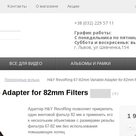
Контакты
О магазине
Акции
+38 (032) 229 57 11
График работы:
С понедельника по пятницу
Суббота и воскресенье: 
г. Львов, ул Шевченка,154
ВСЕ ДЛЯ ВИДЕО
АЛЬБОМЫ И РАМКИ
Переходные кольца
H&Y RevoRing 67-82mm Variable Adapter for 82mm Fi
Adapter for 82mm Filters
( 0 )
Адаптер H&Y RevoRing позволяет прикрепить
один винтовой фильтр 82 мм и применить его
1 
к нескольким объективам с размерами резьбы
фильтра 67-82 мм без использования
-
повышающих колец