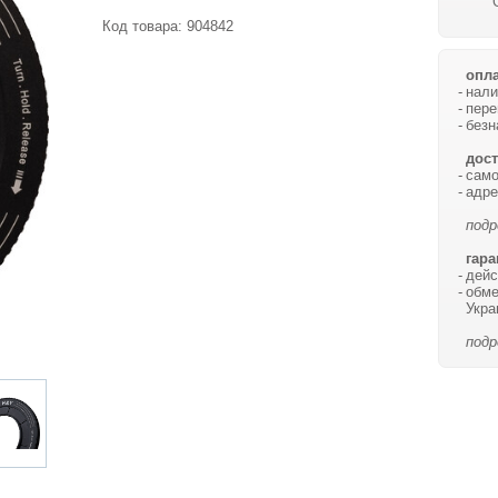
Код товара:
904842
опла
нали
пере
безн
дост
само
адре
подр
гара
дейс
обме
Укра
подр