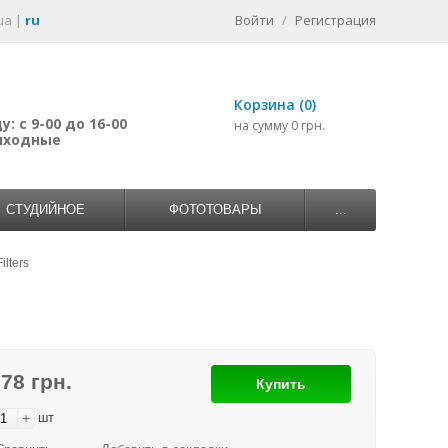
ua
|
ru
Войти
/
Регистрация
Корзина (0)
: с 9-00 до 16-00
на сумму 0 грн.
выходные
СТУДИЙНОЕ
ФОТОТОВАРЫ
...
lters
978 грн.
Купить
+
шт