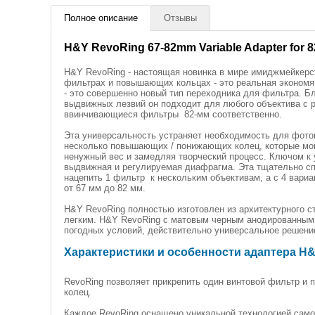
Полное описание
Отзывы
H&Y RevoRing 67-82mm Variable Adapter for 8
H&Y RevoRing - настоящая новинка в мире имиджмейкерс
фильтрах и повышающих кольцах - это реальная экономя
- это совершенно новый тип переходника для фильтра. Б
выдвижных лезвий он подходит для любого объектива с 
ввинчивающиеся фильтры 82-мм соответственно.
Эта универсальность устраняет необходимость для фотог
несколько повышающих / понижающих колец, которые мог
ненужный вес и замедляя творческий процесс. Ключом к
выдвижная и регулируемая диафрагма. Эта тщательно с
нацепить 1 фильтр к нескольким объективам, а с 4 вар
от 67 мм до 82 мм.
H&Y RevoRing полностью изготовлен из архитектурного с
легким. H&Y RevoRing с матовым черным анодированным
погодных условий, действительно универсальное решение
Характеристики и особенности адаптера H&Y 
RevoRing позволяет прикрепить один винтовой фильтр и
колец.
Каждое RevoRing оснащено уникальной технологией само