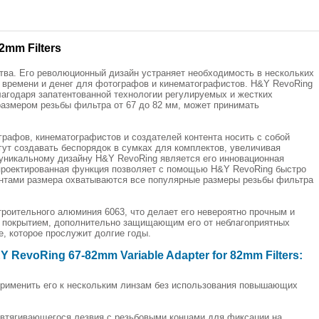
2mm Filters
тва. Его революционный дизайн устраняет необходимость в нескольких
 времени и денег для фотографов и кинематографистов. H&Y RevoRing
лагодаря запатентованной технологии регулируемых и жестких
размером резьбы фильтра от 67 до 82 мм, может принимать
рафов, кинематографистов и создателей контента носить с собой
ут создавать беспорядок в сумках для комплектов, увеличивая
 уникальному дизайну H&Y RevoRing является его инновационная
проектированная функция позволяет с помощью H&Y RevoRing быстро
иантами размера охватываются все популярные размеры резьбы фильтра
троительного алюминия 6063, что делает его невероятно прочным и
 покрытием, дополнительно защищающим его от неблагоприятных
, которое прослужит долгие годы.
RevoRing 67-82mm Variable Adapter for 82mm Filters:
 применить его к нескольким линзам без использования повышающих
втягивающегося лезвия с резьбовыми концами для фиксации на