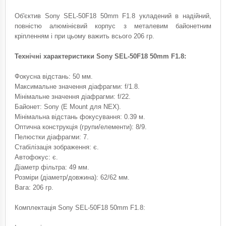
Об'єктив Sony SEL-50F18 50mm F1.8 укладений в надійний,
повністю алюмінієвий корпус з металевим байонетним
кріпленням і при цьому важить всього 206 гр.
Технічні характеристики Sony SEL-50F18 50mm F1.8:
Фокусна відстань: 50 мм.
Максимальне значення діафрагми: f/1.8.
Мінімальне значення діафрагми: f/22.
Байонет: Sony (E Mount для NEX).
Мінімальна відстань фокусування: 0.39 м.
Оптична конструкція (групи/елементи): 8/9.
Пелюстки діафрагми: 7.
Стабілізація зображення: є.
Автофокус: є.
Діаметр фільтра: 49 мм.
Розміри (діаметр/довжина): 62/62 мм.
Вага: 206 гр.
Комплектація Sony SEL-50F18 50mm F1.8: