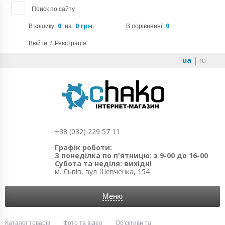
Поиск по сайту
0
0 грн.
0
В кошику
на
В порівнянні
Ввійти
/
Реєстрація
ua
|
ru
+38 (032) 229 57 11
Графік роботи:
З понеділка по п'ятницю: з 9-00 до 16-00
Субота та неділя: вихідні
м. Львів, вул Шевченка, 154
Меню
Каталог товарів
Фото та відео
Об'єктиви та