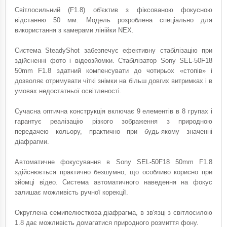
Світлосильний (F1.8) об'єктив з фіксованою фокусною
відстанню 50 мм. Модель розроблена спеціально для
використання з камерами лінійки NEX.
Система SteadyShot забезпечує ефективну стабілізацію при
здійсненні фото і відеозйомки. Стабілізатор Sony SEL-50F18
50mm F1.8 здатний компенсувати до чотирьох «стопів» і
дозволяє отримувати чіткі знімки на більш довгих витримках і в
умовах недостатньої освітленості.
Сучасна оптична конструкція включає 9 елементів в 8 групах і
гарантує реалізацію різкого зображення з природною
передачею кольору, практично при будь-якому значенні
діафрагми.
Автоматичне фокусування в Sony SEL-50F18 50mm F1.8
здійснюється практично безшумно, що особливо корисно при
зйомці відео. Система автоматичного наведення на фокус
залишає можливість ручної корекції.
Округлена семипелюсткова діафрагма, в зв'язці з світлосилою
1.8 дає можливість домагатися природного розмиття фону.