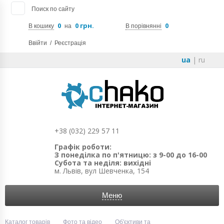
Поиск по сайту
0
0 грн.
0
В кошику
на
В порівнянні
Ввійти
/
Реєстрація
ua
|
ru
+38 (032) 229 57 11
Графік роботи:
З понеділка по п'ятницю: з 9-00 до 16-00
Субота та неділя: вихідні
м. Львів, вул Шевченка, 154
Меню
Каталог товарів
Фото та відео
Об'єктиви та