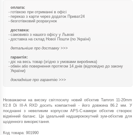
оплата:
готівкою при отриманні в офісі
переказ з карти через додаток Приват24
безготівковий розрахунок
доставка:
самовивіз з нашого офісу у Львові
доставка на склад Нової Пошти (по Україні)
детальніше про доставку >>>
гарантія:
діє на весь товар (згідно з умовами виробника)
обмін або повернення протягом 14 днів (відповідно до закону
України)
докладніше про гарантію >>>
Незважаючи на високу світлосилу новий об'єктив Tamron 11-20mm
f/2.8 Di III-A RXD досить компактний - його довжина 86.2 мм. У
поєднанні з невеликим корпусом APS-C-камери об'єктив створює
відмінний баланс. Це ідеальний надширококутний зум-об'єктив для
щоденного використання.
Код товара:
901990