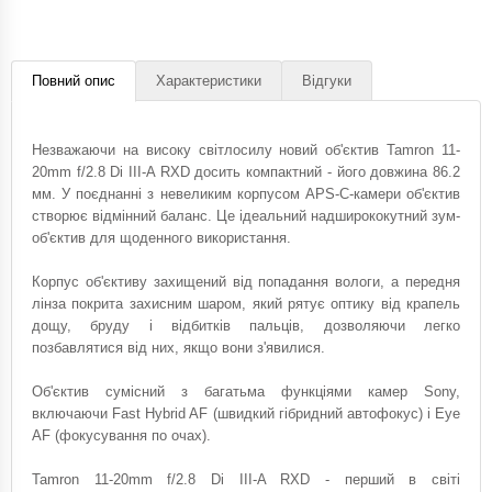
Повний опис
Характеристики
Відгуки
Незважаючи на високу світлосилу новий об'єктив Tamron 11-
20mm f/2.8 Di III-A RXD досить компактний - його довжина 86.2
мм. У поєднанні з невеликим корпусом APS-C-камери об'єктив
створює відмінний баланс. Це ідеальний надширококутний зум-
об'єктив для щоденного використання.
Корпус об'єктиву захищений від попадання вологи, а передня
лінза покрита захисним шаром, який рятує оптику від крапель
дощу, бруду і відбитків пальців, дозволяючи легко
позбавлятися від них, якщо вони з'явилися.
Об'єктив сумісний з багатьма функціями камер Sony,
включаючи Fast Hybrid AF (швидкий гібридний автофокус) і Eye
AF (фокусування по очах).
Tamron 11-20mm f/2.8 Di III-A RXD - перший в світі