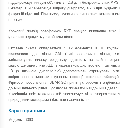
надширококутний зум-об'єктив з f/2.8 для бездзеркальних APS-
C-камер. Він забезпечує широку діафрагму f/2.8 при будь-якій
фокусній відстані. При цьому об'єктив залишається компактним
і легким.
Кроковий привід автофокусу RXD працює виключно тихо і
ідеально підходить для зйомки відео.
Оптична схема складається з 12 елементів в 10 групах,
включаючи дві лінзи GM (литі асферичні лінзи), які
забезпечують високу роздільну здатність по всій площині
кадру. Ще одна лінза XLD (з наднизькою дисперсією) і дві лінзи
LD (з низькою дисперсією) допомагають отримувати різкі
зображення з високим ступенем корекції оптичних аберацій.
Фірмове просвітлення BBAR-G2 пригнічує ореоли і відблиски
до мінімального рівня і дозволяє побачити найдрібніші деталі.
Комбінація всіх можливостей забезпечує чітке зображення з
природними кольорами і багатою насиченістю.
Характеристики:
Модель: B060