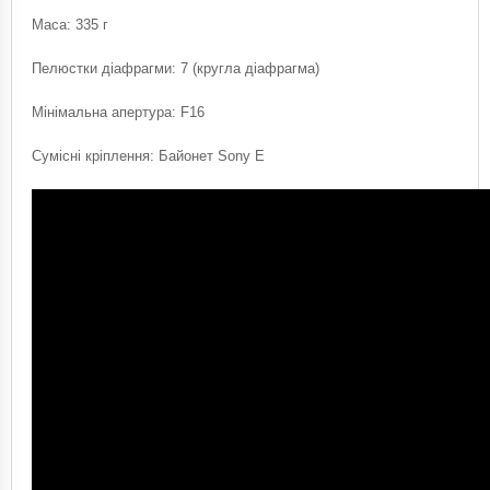
Маса: 335 г
Пелюстки діафрагми: 7 (кругла діафрагма)
Мінімальна апертура: F16
Сумісні кріплення: Байонет Sony E