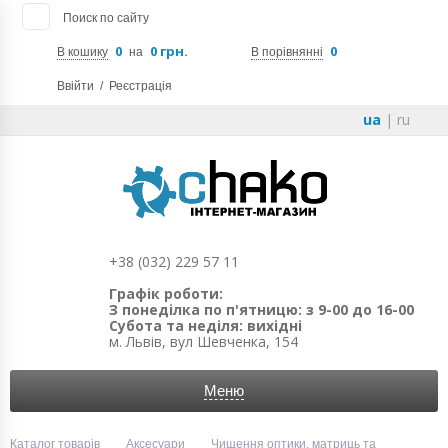
Поиск по сайту
0
0 грн.
0
В кошику
на
В порівнянні
Ввійти
/
Реєстрація
ua
|
ru
+38 (032) 229 57 11
Графік роботи:
З понеділка по п'ятницю: з 9-00 до 16-00
Субота та неділя: вихідні
м. Львів, вул Шевченка, 154
Меню
Каталог товарів
Аксесуари
Чищення оптики, матриць та