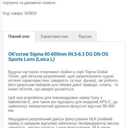
портрети та динамічні сюжети.
Код товара:
910810
Повний опис
Характеристики
Відгуки
Об’єктив Sigma 60-600mm f/4.5-6.3 DG DN OS
Sports Lens (Leica L)
Будучи частиною спортивної лінійки в серії Sigma Global
Vision, цей об’єктив розроблений, щоб запропонувати чудові
оптичні характеристики, швидкість та інші функції, які роблять
його ідеальним вибором для зйомки дикої природи, спорту, та
інших об’єктів, що швидко рухаються.
Цей зум розроблено для повнокадрових камер Sony з
байонетом E, але також він підходить для моделей APS-C, де
забезпечує еквівалентний діапазон фокусної відстані 90–900
мм.
Нещодавно розроблений двигун фокусування HLA (лінійний
привід із швидким відгуком) забезпечує безпрецедентну високу
швидкість, високу точність і тихе фокусування. HLA також