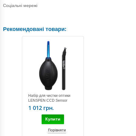
Соціальні мережі
Рекомендовані товари:
Набір для чистки оптики
LENSPEN CCD Sensor
cleaning kit SK-2A
1 012 грн.
Купити
Порівняти