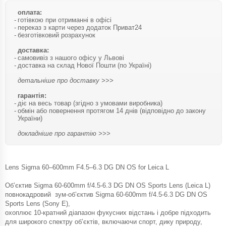
оплата:
готівкою при отриманні в офісі
переказ з карти через додаток Приват24
безготівковий розрахунок
доставка:
самовивіз з нашого офісу у Львові
доставка на склад Нової Пошти (по Україні)
детальніше про доставку >>>
гарантія:
діє на весь товар (згідно з умовами виробника)
обмін або повернення протягом 14 днів (відповідно до закону
України)
докладніше про гарантію >>>
Lens Sigma 60–600mm F4.5–6.3 DG DN OS for Leica L
Об’єктив Sigma 60-600mm f/4.5-6.3 DG DN OS Sports Lens (Leica L)
повнокадровий зум-об’єктив Sigma 60-600mm f/4.5-6.3 DG DN OS
Sports Lens (Sony E),
охоплює 10-кратний діапазон фукусних відстань і добре підходить
для широкого спектру об’єктів, включаючи спорт, дику природу,