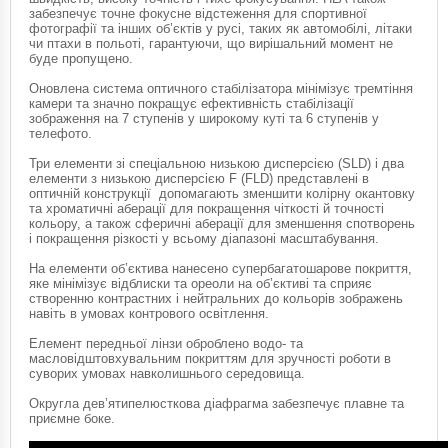
забезпечує точне фокусне відстеження для спортивної
фотографії та інших об’єктів у русі, таких як автомобілі, літаки
чи птахи в польоті, гарантуючи, що вирішальний момент не
буде пропущено.
Оновлена ​​система оптичного стабілізатора мінімізує тремтіння
камери та значно покращує ефективність стабілізації
зображення на 7 ступенів у широкому куті та 6 ступенів у
телефото.
Три елементи зі спеціальною низькою дисперсією (SLD) і два
елементи з низькою дисперсією F (FLD) представлені в
оптичній конструкції допомагають зменшити колірну окантовку
та хроматичні аберації для покращення чіткості й точності
кольору, а також сферичні аберації для зменшення спотворень
і покращення різкості у всьому діапазоні масштабування.
На елементи об’єктива нанесено супербагатошарове покриття,
яке мінімізує відблиски та ореоли на об’єктиві та сприяє
створенню контрастних і нейтральних до кольорів зображень
навіть в умовах контрового освітлення.
Елемент передньої лінзи оброблено водо- та
масловідштовхувальним покриттям для зручності роботи в
суворих умовах навколишнього середовища.
Округла дев’ятипелюсткова діафрагма забезпечує плавне та
приємне боке.