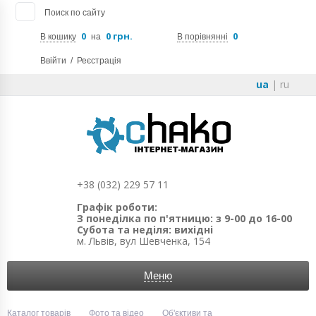
Поиск по сайту
0
0 грн.
0
В кошику
на
В порівнянні
Ввійти
/
Реєстрація
ua
|
ru
+38 (032) 229 57 11
Графік роботи:
З понеділка по п'ятницю: з 9-00 до 16-00
Субота та неділя: вихідні
м. Львів, вул Шевченка, 154
Меню
Каталог товарів
Фото та відео
Об'єктиви та