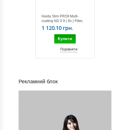
Haida Slim PROII Multi-
coating ND 0.9 ( 8x ) Filter,
62mm
1 120.10 грн.
Купити
Порівняти
Рекламний блок