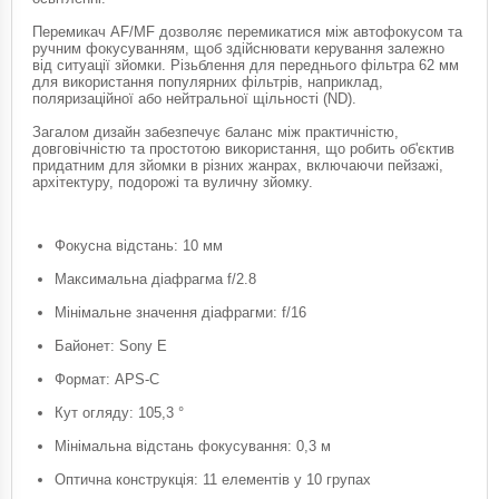
Перемикач AF/MF дозволяє перемикатися між автофокусом та
ручним фокусуванням, щоб здійснювати керування залежно
від ситуації зйомки. Різьблення для переднього фільтра 62 мм
для використання популярних фільтрів, наприклад,
поляризаційної або нейтральної щільності (ND).
Загалом дизайн забезпечує баланс між практичністю,
довговічністю та простотою використання, що робить об'єктив
придатним для зйомки в різних жанрах, включаючи пейзажі,
архітектуру, подорожі та вуличну зйомку.
Фокусна відстань: 10 мм
Максимальна діафрагма f/2.8
Мінімальне значення діафрагми: f/16
Байонет: Sony E
Формат: APS-C
Кут огляду: 105,3 °
Мінімальна відстань фокусування: 0,3 м
Оптична конструкція: 11 елементів у 10 групах