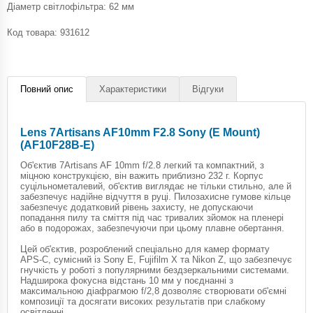
Діаметр світлофільтра: 62 мм
Код товара:
931612
Повний опис
Характеристики
Відгуки
Lens 7Artisans AF10mm F2.8 Sony (E Mount)
(AF10F28B-E)
Об'єктив 7Artisans AF 10mm f/2.8 легкий та компактний, з
міцною конструкцією, він важить приблизно 232 г. Корпус
суцільнометалевий, об'єктив виглядає не тільки стильно, але й
забезпечує надійне відчуття в руці. Пилозахисне гумове кільце
забезпечує додатковий рівень захисту, не допускаючи
попадання пилу та сміття під час тривалих зйомок на пленері
або в подорожах, забезпечуючи при цьому плавне обертання.
Цей об'єктив, розроблений спеціально для камер формату
APS-C, сумісний із Sony E, Fujifilm X та Nikon Z, що забезпечує
гнучкість у роботі з популярними бездзеркальними системами.
Надширока фокусна відстань 10 мм у поєднанні з
максимальною діафрагмою f/2,8 дозволяє створювати об'ємні
композиції та досягати високих результатів при слабкому
освітленні.