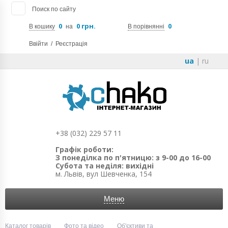
Поиск по сайту
0
0 грн.
0
В кошику
на
В порівнянні
Ввійти
/
Реєстрація
ua
|
ru
+38 (032) 229 57 11
Графік роботи:
З понеділка по п'ятницю: з 9-00 до 16-00
Субота та неділя: вихідні
м. Львів, вул Шевченка, 154
Меню
Каталог товарів
Фото та відео
Об'єктиви та