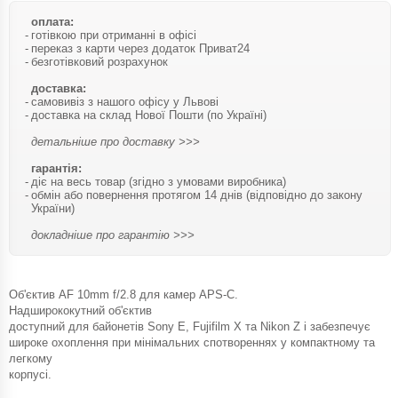
оплата:
готівкою при отриманні в офісі
переказ з карти через додаток Приват24
безготівковий розрахунок
доставка:
самовивіз з нашого офісу у Львові
доставка на склад Нової Пошти (по Україні)
детальніше про доставку >>>
гарантія:
діє на весь товар (згідно з умовами виробника)
обмін або повернення протягом 14 днів (відповідно до закону
України)
докладніше про гарантію >>>
Об'єктив AF 10mm f/2.8 для камер APS-C.
Надширококутний об'єктив
доступний для байонетів Sony E, Fujifilm X та Nikon Z і забезпечує
широке охоплення при мінімальних спотвореннях у компактному та
легкому
корпусі.