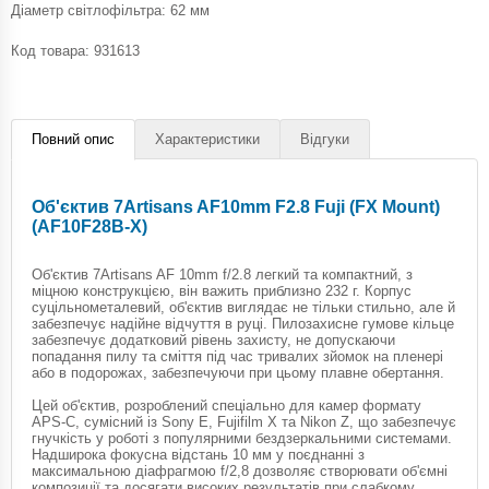
Діаметр світлофільтра: 62 мм
Код товара:
931613
Повний опис
Характеристики
Відгуки
Об'єктив 7Artisans AF10mm F2.8 Fuji (FX Mount)
(AF10F28B-X)
Об'єктив 7Artisans AF 10mm f/2.8 легкий та компактний, з
міцною конструкцією, він важить приблизно 232 г. Корпус
суцільнометалевий, об'єктив виглядає не тільки стильно, але й
забезпечує надійне відчуття в руці. Пилозахисне гумове кільце
забезпечує додатковий рівень захисту, не допускаючи
попадання пилу та сміття під час тривалих зйомок на пленері
або в подорожах, забезпечуючи при цьому плавне обертання.
Цей об'єктив, розроблений спеціально для камер формату
APS-C, сумісний із Sony E, Fujifilm X та Nikon Z, що забезпечує
гнучкість у роботі з популярними бездзеркальними системами.
Надширока фокусна відстань 10 мм у поєднанні з
максимальною діафрагмою f/2,8 дозволяє створювати об'ємні
композиції та досягати високих результатів при слабкому