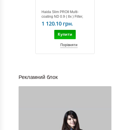
Haida Slim PROII Multi-
coating ND 0.9 ( 8x ) Filter,
62mm
1 120.10 грн.
Купити
Порівняти
Рекламний блок