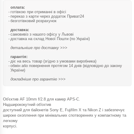
оплата:
готівкою при отриманні в офісі
переказ з карти через додаток Приват24
безготівковий розрахунок
доставка:
самовивіз з нашого офісу у Львові
доставка на склад Нової Пошти (по Україні)
детальніше про доставку >>>
гарантія:
діє на весь товар (згідно з умовами виробника)
обмін або повернення протягом 14 днів (відповідно до закону
України)
докладніше про гарантію >>>
Об'єктив AF 10mm f/2.8 для камер APS-C.
Надширококутний об'єктив
доступний для байонетів Sony E, Fujifilm X та Nikon Z і забезпечує
широке охоплення при мінімальних спотвореннях у компактному та
легкому
корпусі.