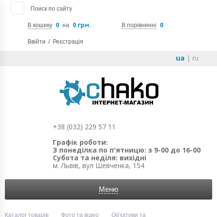
Поиск по сайту
0
0 грн.
0
В кошику
на
В порівнянні
Ввійти
/
Реєстрація
ua
|
ru
+38 (032) 229 57 11
Графік роботи:
З понеділка по п'ятницю: з 9-00 до 16-00
Субота та неділя: вихідні
м. Львів, вул Шевченка, 154
Меню
Каталог товарів
Фото та відео
Об'єктиви та