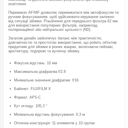
освітленні.
Перемикач AF/MF дозволяє перемикатися між автофокусом та
ручним фокусуванням, щоб здійснювати керування залежно
від ситуації зйомки. Різьблення для переднього фільтра 62 мм
для використання популярних фільтрів, наприклад,
поляризаційної або нейтральної щільності (ND).
Загалом дизайн забезпечує баланс між практичністю,
довговічністю та простотою використання, що робить об'єктив
придатним для зйомки в різних жанрах, включаючи пейзажі,
архітектуру, подорожі та вуличну зйомку.
Фокусна відстань: 10 мм
Максимальна діафрагма f/2.8
Мінімальне значення діафрагми: f/16
Байонет: FUJIFILM X
Формат: APS-C
Кут огляду: 105,3 °
Мінімальна відстань фокусування: 0,3 м
Оптична конструкція: 11 елементів у 10 групах