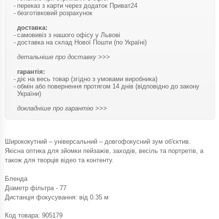
переказ з карти через додаток Приват24
безготівковий розрахунок
доставка:
самовивіз з нашого офісу у Львові
доставка на склад Нової Пошти (по Україні)
детальніше про доставку >>>
гарантія:
діє на весь товар (згідно з умовами виробника)
обмін або повернення протягом 14 днів (відповідно до закону
України)
докладніше про гарантію >>>
Ширококутний – універсальний – довгофокусний зум об'єктив.
Якісна оптика для зйомки пейзажів, заходів, весіль та портретів, а
також для творців відео та контенту.
Бленда
Діаметр фільтра - 77
Дистанція фокусування: від 0.35 м
Код товара:
905179