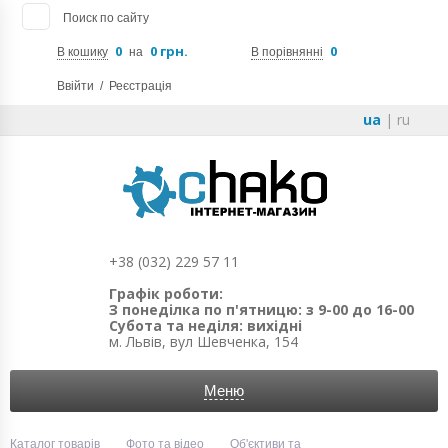
Поиск по сайту
0
0 грн.
0
В кошику
на
В порівнянні
Ввійти
/
Реєстрація
ua
|
ru
+38 (032) 229 57 11
Графік роботи:
З понеділка по п'ятницю: з 9-00 до 16-00
Субота та неділя: вихідні
м. Львів, вул Шевченка, 154
Меню
Каталог товарів
Фото та відео
Об'єктиви та