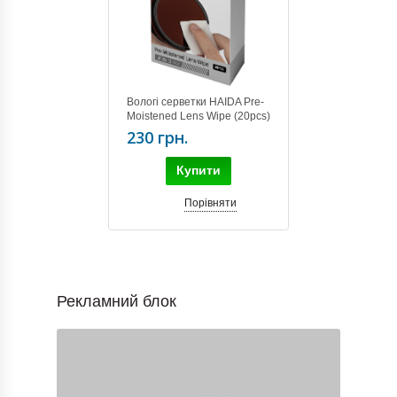
Вологі серветки HAIDA Pre-
Moistened Lens Wipe (20pcs)
HD4634
230 грн.
Купити
Порівняти
Рекламний блок