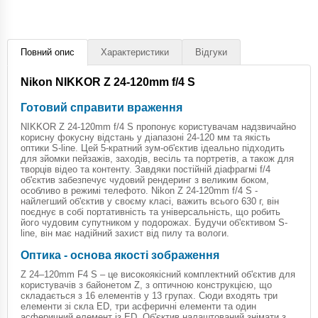
Повний опис
Характеристики
Відгуки
Nikon NIKKOR Z 24-120mm f/4 S
Готовий справити враження
NIKKOR Z 24-120mm f/4 S пропонує користувачам надзвичайно
корисну фокусну відстань у діапазоні 24-120 мм та якість
оптики S-line. Цей 5-кратний зум-об'єктив ідеально підходить
для зйомки пейзажів, заходів, весіль та портретів, а також для
творців відео та контенту. Завдяки постійній діафрагмі f/4
об'єктив забезпечує чудовий рендеринг з великим боком,
особливо в режимі телефото. Nikon Z 24-120mm f/4 S -
найлегший об'єктив у своєму класі, важить всього 630 г, він
поєднує в собі портативність та універсальність, що робить
його чудовим супутником у подорожах. Будучи об'єктивом S-
line, він має надійний захист від пилу та вологи.
Оптика - основа якості зображення
Z 24–120mm F4 S – це високоякісний комплектний об'єктив для
користувачів з байонетом Z, з оптичною конструкцією, що
складається з 16 елементів у 13 групах. Сюди входять три
елементи зі скла ED, три асферичні елементи та один
асферичний елемент із ED. Об'єктив налаштований знімати з