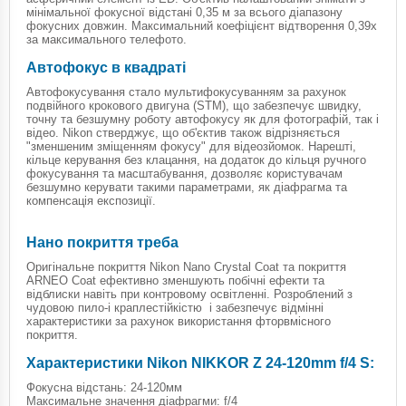
мінімальної фокусної відстані 0,35 м за всього діапазону
фокусних довжин. Максимальний коефіцієнт відтворення 0,39x
за максимального телефото.
Автофокус в квадраті
Автофокусування стало мультифокусуванням за рахунок
подвійного крокового двигуна (STM), що забезпечує швидку,
точну та безшумну роботу автофокусу як для фотографій, так і
відео. Nikon стверджує, що об'єктив також відрізняється
"зменшеним зміщенням фокусу" для відеозйомок. Нарешті,
кільце керування без клацання, на додаток до кільця ручного
фокусування та масштабування, дозволяє користувачам
безшумно керувати такими параметрами, як діафрагма та
компенсація експозиції.
Нано покриття треба
Оригінальне покриття Nikon Nano Crystal Coat та покриття
ARNEO Coat ефективно зменшують побічні ефекти та
відблиски навіть при контровому освітленні. Розроблений з
чудовою пило-і краплестійкістю і забезпечує відмінні
характеристики за рахунок використання фторвмісного
покриття.
Характеристики Nikon NIKKOR Z 24-120mm f/4 S:
Фокусна відстань: 24-120мм
Максимальне значення діафрагми: f/4