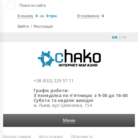
Поиск по сайту
0
0 грн.
0
В кошику
на
В порівнянні
Ввійти
/
Реєстрація
ua
|
ru
+38 (032) 229 57 11
Графік роботи:
З понеділка по п'ятницю: з 9-00 до 16-00
Субота та неділя: вихідні
м. Львів, вул Шевченка, 154
Меню
Каталог товарів
Фото та відео
Об'єктиви та