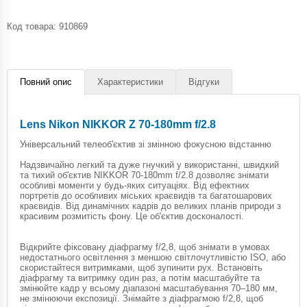
Код товара:
910869
Повний опис
Характеристики
Відгуки
Lens Nikon NIKKOR Z 70-180mm f/2.8
Універсальний телеоб'єктив зі змінною фокусною відстанню
Надзвичайно легкий та дуже гнучкий у використанні, швидкий
та тихий об'єктив NIKKOR 70-180mm f/2.8 дозволяє знімати
особливі моменти у будь-яких ситуаціях. Від ефектних
портретів до особливих міських краєвидів та багатошарових
краєвидів. Від динамічних кадрів до великих планів природи з
красивим розмитість фону. Це об'єктив досконалості.
Відкрийте фіксовану діафрагму f/2,8, щоб знімати в умовах
недостатнього освітлення з меншою світлочутливістю ISO, або
скористайтеся витримками, щоб зупинити рух. Встановіть
діафрагму та витримку один раз, а потім масштабуйте та
змінюйте кадр у всьому діапазоні масштабування 70–180 мм,
не змінюючи експозиції. Знімайте з діафрагмою f/2,8, щоб