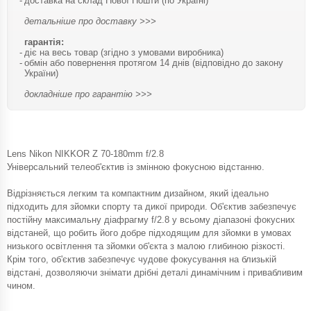
доставка на склад Нової Пошти (по Україні)
детальніше про доставку >>>
гарантія:
діє на весь товар (згідно з умовами виробника)
обмін або повернення протягом 14 днів (відповідно до закону
України)
докладніше про гарантію >>>
Lens Nikon NIKKOR Z 70-180mm f/2.8
Універсальний телеоб'єктив із змінною фокусною відстанню.
Відрізняється легким та компактним дизайном, який ідеально
підходить для зйомки спорту та дикої природи. Об'єктив забезпечує
постійну максимальну діафрагму f/2.8 у всьому діапазоні фокусних
відстаней, що робить його добре підходящим для зйомки в умовах
низького освітлення та зйомки об'єкта з малою глибиною різкості.
Крім того, об'єктив забезпечує чудове фокусування на близькій
відстані, дозволяючи знімати дрібні деталі динамічним і привабливим
чином.