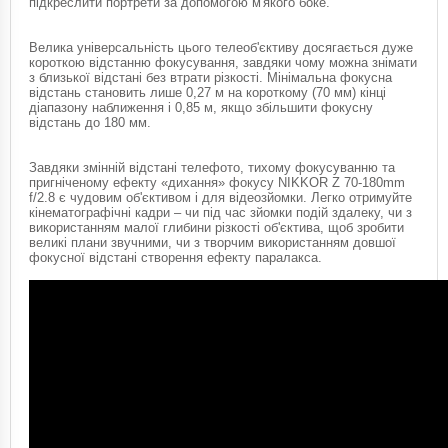
підкреслити портрети за допомогою м'якого боке.
Велика універсальність цього телеоб'єктиву досягається дуже
короткою відстанню фокусування, завдяки чому можна знімати
з близької відстані без втрати різкості. Мінімальна фокусна
відстань становить лише 0,27 м на короткому (70 мм) кінці
діапазону наближення і 0,85 м, якщо збільшити фокусну
відстань до 180 мм.
Завдяки змінній відстані телефото, тихому фокусуванню та
пригніченому ефекту «дихання» фокусу NIKKOR Z 70-180mm
f/2.8 є чудовим об'єктивом і для відеозйомки. Легко отримуйте
кінематографічні кадри – чи під час зйомки подій здалеку, чи з
використанням малої глибини різкості об'єктива, щоб зробити
великі плани звучними, чи з творчим використанням довшої
фокусної відстані створення ефекту паралакса.