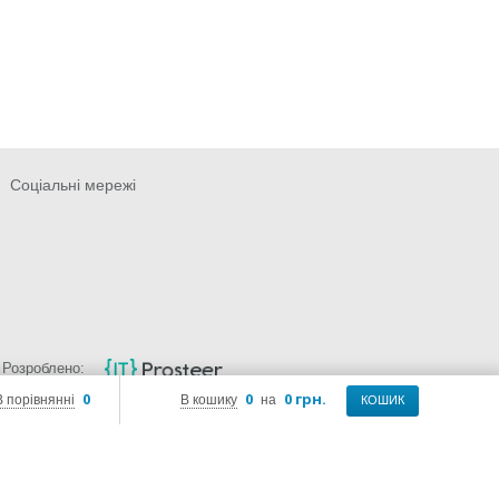
Соціальні мережі
Розроблено:
0
0
0 грн.
В порівнянні
В кошику
на
КОШИК