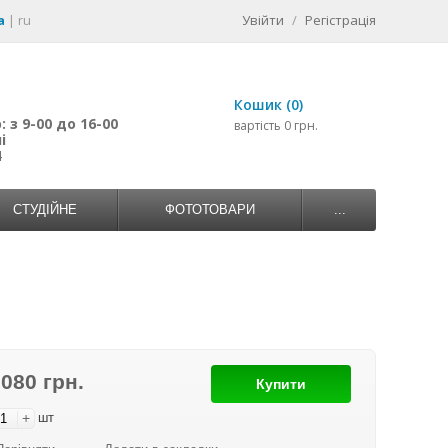
a
|
ru
Увійти
/
Регістрація
Кошик (0)
 з 9-00 до 16-00
вартість 0 грн.
і
4
СТУДІЙНЕ
ФОТОТОВАРИ
...
 080 грн.
Купити
+
шт