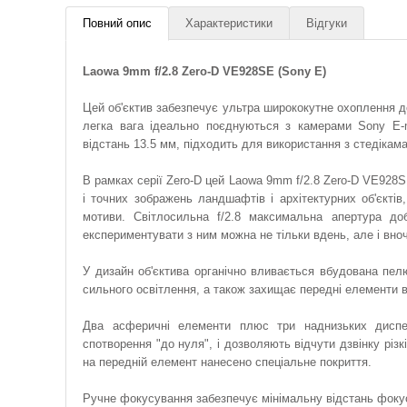
Повний опис
Характеристики
Відгуки
Laowa 9mm f/2.8 Zero-D VE928SE (Sony E)
Цей об'єктив забезпечує ультра ширококутне охоплення до
легка вага ідеально поєднуються з камерами Sony E-
відстань 13.5 мм, підходить для використання з стедікам
В рамках серії Zero-D цей Laowa 9mm f/2.8 Zero-D VE928
і точних зображень ландшафтів і архітектурних об'єкті
мотиви. Світлосильна f/2.8 максимальна апертура до
експериментувати з ним можна не тільки вдень, але і вноч
У дизайн об'єктива органічно вливається вбудована пел
сильного освітлення, а також захищає передні елементи в
Два асферичні елементи плюс три наднизьких диспе
спотворення "до нуля", і дозволяють відчути дзвінку різ
на передній елемент нанесено спеціальне покриття.
Ручне фокусування забезпечує мінімальну відстань фокус