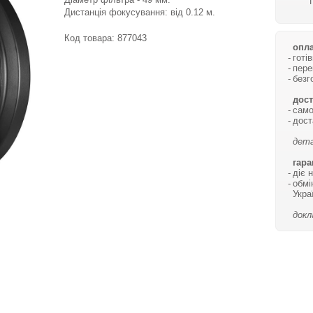
Дистанція фокусування: від 0.12 м.
Код товара:
877043
опла
готі
пере
безг
дост
само
дост
дета
гара
діє 
обмі
Укра
докл