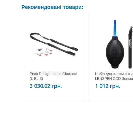
Рекомендовані товари:
Peak Design Leash Charcoal
Набір для чистки опти
(L-BL-3)
LENSPEN CCD Senso
cleaning kit SK-2A
3 030.02 грн.
1 012 грн.