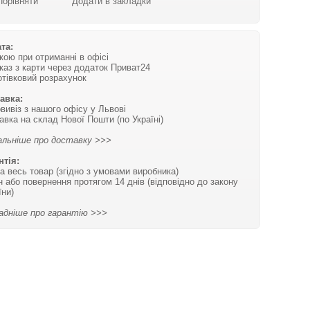
Порівняти
Додати в закладки
та:
вкою при отриманні в офісі
каз з карти через додаток Приват24
отівковий розрахунок
авка:
вивіз з нашого офісу у Львові
авка на склад Нової Пошти (по Україні)
льніше про доставку >>>
нтія:
на весь товар (згідно з умовами виробника)
н або повернення протягом 14 днів (відповідно до закону
їни)
адніше про гарантію >>>