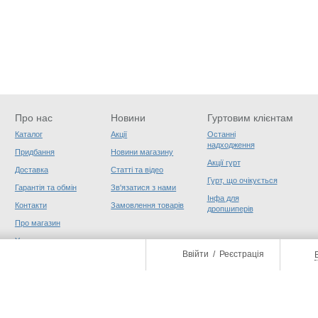
Про нас
Новини
Гуртовим клієнтам
Каталог
Акції
Останні
надходження
Придбання
Новини магазину
Акції гурт
Доставка
Статті та відео
Гурт, що очікується
Гарантія та обмін
Зв'язатися з нами
Інфа для
Контакти
Замовлення товарів
дропшиперів
Про магазин
Угода користувача
Ввійти
/
Реєстрація