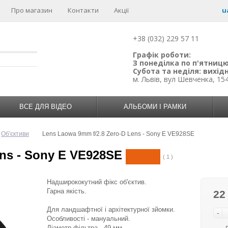
Про магазин
Контакти
Акції
u
+38 (032) 229 57 11
Графік роботи:
З понеділка по п'ятницю:
Субота та неділя: вихідн
м. Львів, вул Шевченка, 15
ВСЕ ДЛЯ ВІДЕО
АЛЬБОМИ І РАМКИ
Об'єктиви
Lens Laowa 9mm f/2.8 Zero-D Lens - Sony E VE928SE
ens - Sony E VE928SE
( 1 )
Надширококутний фікс об'єктив.
Гарна якість.
22
Для ландшафтної і архітектурної зйомки.
-
Особливості - мануальний.
Діаметр фільтра - 49 мм.