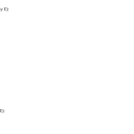
y E):
E):