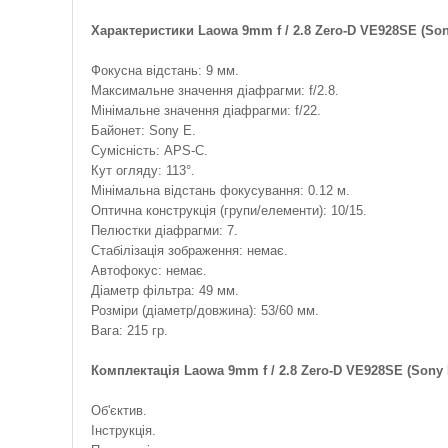
Характеристики Laowa 9mm f / 2.8 Zero-D VE928SE (Son
Фокусна відстань: 9 мм.
Максимальне значення діафрагми: f/2.8.
Мінімальне значення діафрагми: f/22.
Байонет: Sony E.
Сумісність: APS-C.
Кут огляду: 113°.
Мінімальна відстань фокусування: 0.12 м.
Оптична конструкція (групи/елементи): 10/15.
Пелюстки діафрагми: 7.
Стабілізація зображення: немає.
Автофокус: немає.
Діаметр фільтра: 49 мм.
Розміри (діаметр/довжина): 53/60 мм.
Вага: 215 гр.
Комплектація Laowa 9mm f / 2.8 Zero-D VE928SE (Sony 
Об'єктив.
Інструкція.