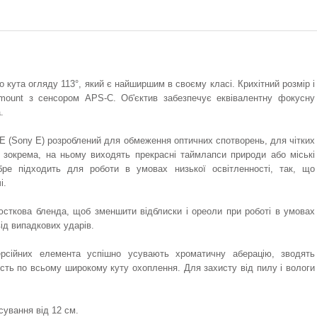
 кута огляду 113°, який є найширшим в своєму класі. Крихітний розмір і
mount з сенсором APS-C. Об'єктив забезпечує еквівалентну фокусну
а.
SE (Sony E) розроблений для обмеження оптичних спотворень, для чітких
в, зокрема, на ньому виходять прекрасні таймлапси природи або міські
бре підходить для роботи в умовах низької освітленності, так, що
і.
юсткова бленда, щоб зменшити відблиски і ореоли при роботі в умовах
ід випадкових ударів.
рсійних елемента успішно усувають хроматичну аберацію, зводять
кість по всьому широкому куту охоплення. Для захисту від пилу і вологи
ування від 12 см.