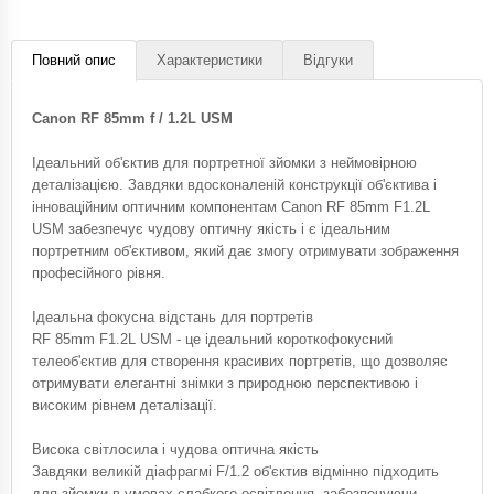
Повний опис
Характеристики
Відгуки
Canon RF 85mm f / 1.2L USM
Ідеальний об'єктив для портретної зйомки з неймовірною
деталізацією. Завдяки вдосконаленій конструкції об'єктива і
інноваційним оптичним компонентам Canon RF 85mm F1.2L
USM забезпечує чудову оптичну якість і є ідеальним
портретним об'єктивом, який дає змогу отримувати зображення
професійного рівня.
Ідеальна фокусна відстань для портретів
RF 85mm F1.2L USM - це ідеальний короткофокусний
телеоб'єктив для створення красивих портретів, що дозволяє
отримувати елегантні знімки з природною перспективою і
високим рівнем деталізації.
Висока світлосила і чудова оптична якість
Завдяки великій діафрагмі F/1.2 об'єктив відмінно підходить
для зйомки в умовах слабкого освітлення, забезпечуючи