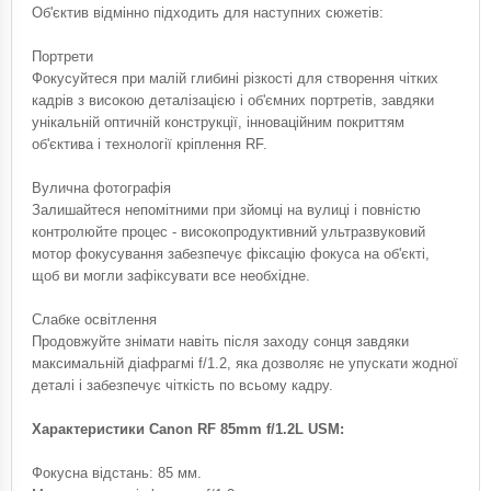
Об'єктив відмінно підходить для наступних сюжетів:
Портрети
Фокусуйтеся при малій глибині різкості для створення чітких
кадрів з високою деталізацією і об'ємних портретів, завдяки
унікальній оптичній конструкції, інноваційним покриттям
об'єктива і технології кріплення RF.
Вулична фотографія
Залишайтеся непомітними при зйомці на вулиці і повністю
контролюйте процес - високопродуктивний ультразвуковий
мотор фокусування забезпечує фіксацію фокуса на об'єкті,
щоб ви могли зафіксувати все необхідне.
Слабке освітлення
Продовжуйте знімати навіть після заходу сонця завдяки
максимальній діафрагмі f/1.2, яка дозволяє не упускати жодної
деталі і забезпечує чіткість по всьому кадру.
Характеристики Canon RF 85mm f/1.2L USM:
Фокусна відстань: 85 мм.