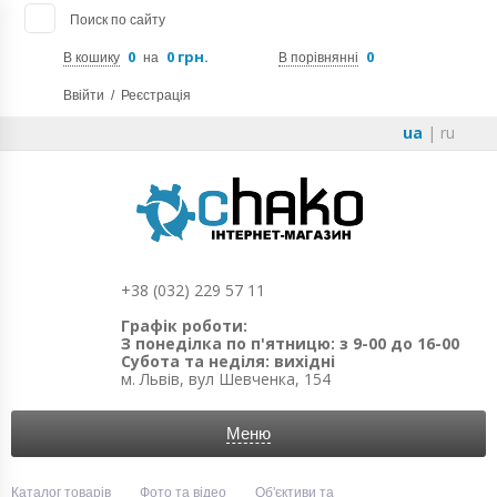
Поиск по сайту
0
0 грн.
0
В кошику
на
В порівнянні
Ввійти
/
Реєстрація
ua
|
ru
+38 (032) 229 57 11
Графік роботи:
З понеділка по п'ятницю: з 9-00 до 16-00
Субота та неділя: вихідні
м. Львів, вул Шевченка, 154
Меню
Каталог товарів
Фото та відео
Об'єктиви та