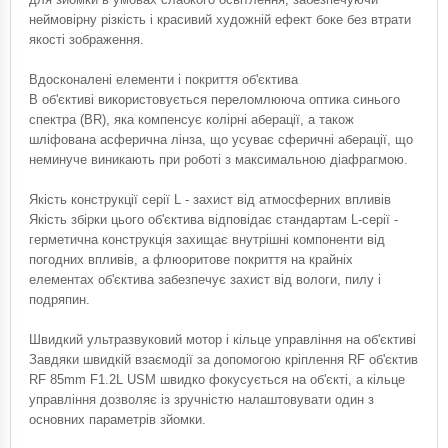
неймовірну різкість і красивий художній ефект боке без втрати
якості зображення.
Вдосконалені елементи і покриття об'єктива
В об'єктиві використовується переломлююча оптика синього
спектра (BR), яка компенсує колірні аберації, а також
шліфована асферична лінза, що усуває сферичні аберації, що
неминуче виникають при роботі з максимальною діафрагмою.
Якість конструкції серії L - захист від атмосферних впливів
Якість збірки цього об'єктива відповідає стандартам L-серії -
герметична конструкція захищає внутрішні компоненти від
погодних впливів, а флюоритове покриття на крайніх
елементах об'єктива забезпечує захист від вологи, пилу і
подряпин.
Швидкий ультразвуковий мотор і кільце управління на об'єктиві
Завдяки швидкій взаємодії за допомогою кріплення RF об'єктив
RF 85mm F1.2L USM швидко фокусується на об'єкті, а кільце
управління дозволяє із зручністю налаштовувати один з
основних параметрів зйомки.