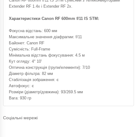
Canon RF 600mm f/11 IS STM сумісний з телеконверторами
Extender RF 1.4x і Extender RF 2x.
Характеристики Canon RF 600mm f/11 IS STM:
Фокусна відстань: 600 мм
Максимальне значення діафрагми: f/11
Байонет: Canon RF
Сумісність: Full-Frame
Мінімальна відстань фокусування: 4.5 м
Кут огляду: 4° 10'
Оптична конструкція (групи/елементи): 7/10
Діаметр фільтра: 82 мм
Стабілізація зображення: є
Автофокус: є
Розміри (діаметр/довжина): 93/269.5 мм
Вага: 930 гр
Соціальні мережі