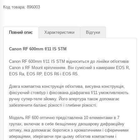
Код товара:
896003
Повний опис
Характеристики
Відгуки
Canon RF 600mm f/11 IS STM
Canon RF 600mm f/11 IS STM відноситься до лінійки об'єктивів
Canon з RF Mount кріпленням. Він сумісний з камерами EOS R,
EOS Ra, EOS RP, EOS R6 і EOS R5.
Довга компактна конструкція об'єктива, висувна конструкція,
фіксуючий стовбур і фіксована діафрагма f/11 уможливлюють
ручну супер-теле зйомку. Його апертура також допомагає
забезпечити баланс різкості і глибини різкості.
Модель RF 600 оптично представлена ​​10 елементами в 7
групах, включає в себе безщілинну двошарову дифракційну
оптику, яка допомагає боротися з хроматичними і сферичними
абераціями, зберігаючи при цьому об'єктив компактним і