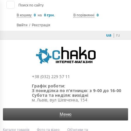
Поиск по сайту
0
0 грн.
0
В кошику
на
В порівнянні
Ввійти
/
Реєстрація
ua
|
ru
+38 (032) 229 57 11
Графік роботи:
З понеділка по п'ятницю: з 9-00 до 16-00
Субота та неділя: вихідні
м. Львів, вул Шевченка, 154
Меню
Каталог товарів
Фото та відео
Об'єктиви та