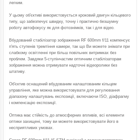
легким.
У цьому об'єктиві використовується кроковий двигун кільцевого
типу, що забезпечує швидку, точну і практично безшумну
роботу автофокусу як для фотознімків, так і для відео.
Вбудований стабілізатор зображення RF 600mm f/11 компенсує
п'ять ступенів тремтіння камери, так що Ви можете знімати при
слабкому освітленні при більш повільних витримках без
проблем. Завдяки 5-ступінчастим оптичним стабілізаторам
зображення можна отримувати надточні відеоролики без
штативу.
Об'єктив оснащений вбудованим налаштованим кільцем
управління, яке можна використовувати для регулювання
діапазону налаштувань експозиції, включаючи ISO, діафрагму
і компенсацію експозиції.
Оптика має стійкість до атмосферних впливів, всі елементи
оптики захищені, тому ви можете використовувати його в
несприятливих умовах.