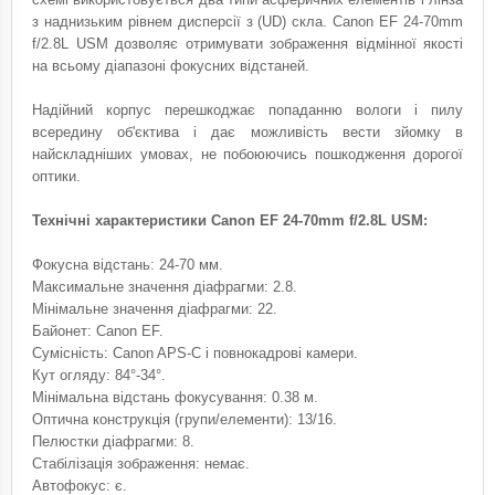
з наднизьким рівнем дисперсії з (UD) скла. Canon EF 24-70mm
f/2.8L USM дозволяє отримувати зображення відмінної якості
на всьому діапазоні фокусних відстаней.
Надійний корпус перешкоджає попаданню вологи і пилу
всередину об'єктива і дає можливість вести зйомку в
найскладніших умовах, не побоюючись пошкодження дорогої
оптики.
Технічні характеристики Canon EF 24-70mm f/2.8L USM:
Фокусна відстань: 24-70 мм.
Максимальне значення діафрагми: 2.8.
Мінімальне значення діафрагми: 22.
Байонет: Canon EF.
Сумісність: Canon APS-C і повнокадрові камери.
Кут огляду: 84°-34°.
Мінімальна відстань фокусування: 0.38 м.
Оптична конструкція (групи/елементи): 13/16.
Пелюстки діафрагми: 8.
Стабілізація зображення: немає.
Автофокус: є.