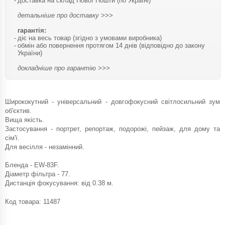
доставка на склад Нової Пошти (по Україні)
детальніше про доставку >>>
гарантія:
діє на весь товар (згідно з умовами виробника)
обмін або повернення протягом 14 днів (відповідно до закону
України)
докладніше про гарантію >>>
Ширококутний - універсальний - довгофокусний світлосильний зум
об'єктив.
Вища якість.
Застосування - портрет, репортаж, подорожі, пейзаж, для дому та
сім'ї.
Для весілля - незамінний.
Бленда - EW-83F.
Діаметр фільтра - 77.
Дистанція фокусування: від 0.38 м.
Код товара:
11487