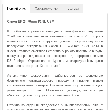
Повний опис
Характеристики
Відгуки
Canon EF 24-70mm f/2.8L USM
Фотооб'єктив з універсальним діапазоном фокусних відстаней
24-70 мм і максимальним значенням діафрагми 2.8. Хороші
оптичні характеристики і зручний діапазон фокусних відстаней
передбачає використання Canon EF 24-70mm f/2.8L USM в
якості штатного об'єктива і ефективну роботу практично в будь-
якому жанрі - від пейзажної фотографії, до портрета і зйомки
DSLR відео. Окремо варто відзначити, затребуваність цього
об'єктива в репортажній фотографії.
Автоматичне фокусування здійснюється за допомогою
безшумного ультразвукового приводу з низьким рівнем
споживання електроенергії. Система автофокусування працює
дуже швидко і точно. Мінімальна дистанція, на якій цей
об'єктив здатний фокусуватися становить 38 см.
Оптична конструкція складається з 16 високоякісних лінз. У
схемі використовується два типи асферичних елементів і лінза