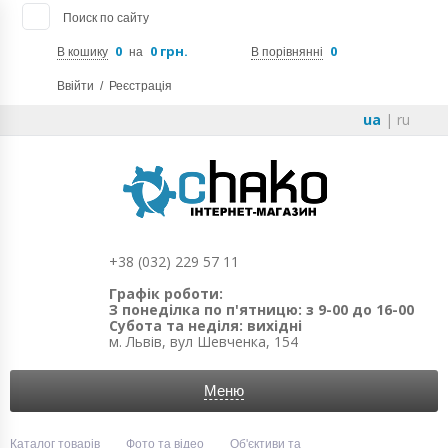
Поиск по сайту
0
0 грн.
0
В кошику
на
В порівнянні
Ввійти
/
Реєстрація
ua
|
ru
+38 (032) 229 57 11
Графік роботи:
З понеділка по п'ятницю: з 9-00 до 16-00
Субота та неділя: вихідні
м. Львів, вул Шевченка, 154
Меню
Каталог товарів
Фото та відео
Об'єктиви та