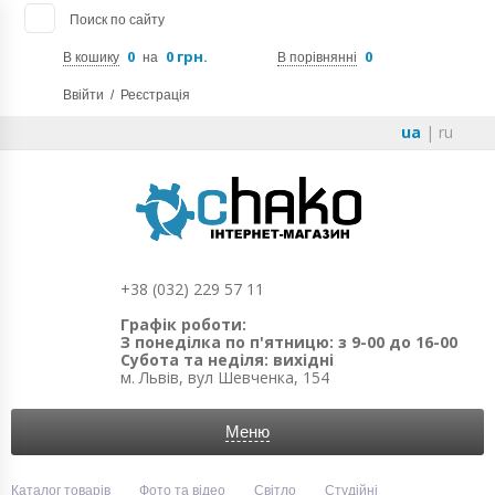
Поиск по сайту
0
0 грн.
0
В кошику
на
В порівнянні
Ввійти
/
Реєстрація
ua
|
ru
+38 (032) 229 57 11
Графік роботи:
З понеділка по п'ятницю: з 9-00 до 16-00
Субота та неділя: вихідні
м. Львів, вул Шевченка, 154
Меню
Каталог товарів
Фото та відео
Світло
Студійні