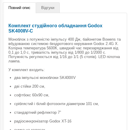
Повний опис
Відгуки
Комплект студійного обладнання Godox
SK400IIV-C
Моноблок з потужністю імпульсу 400 Дж, байонетом Bowens та
вбудованою системою бездротового керування Godox 2.4G X.
Колірна температура 5600К, швидкий час перезаряджання від
0,1 до 1,0 с, тривалість імпульсу від 1/800 до 1/2000 с.
Потужність регулюється від 1/16 до 1/1 (5 стопів). LED пілотна
лампа.
У комплект входить:
два імпульсні моноблоки SK400IIV
дві стійки 200 см,
софтбокс 60х90 см,
сріблястий і білий фотозонти діаметром 101 см,
стандартний рефлектор 7”
радіосинхронізатор Godox XT-16
сумка на колесах.