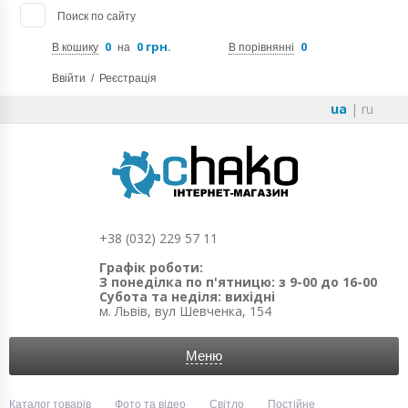
Поиск по сайту
0
0 грн.
0
В кошику
на
В порівнянні
Ввійти
/
Реєстрація
ua
|
ru
+38 (032) 229 57 11
Графік роботи:
З понеділка по п'ятницю: з 9-00 до 16-00
Субота та неділя: вихідні
м. Львів, вул Шевченка, 154
Меню
Каталог товарів
Фото та відео
Світло
Постійне