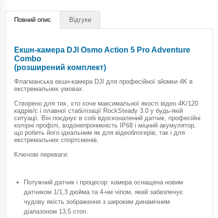
Повний опис
Відгуки
Екшн-камера DJI Osmo Action 5 Pro Adventure
Combo
(розширений комплект)
Флагманська екшн-камера DJI для професійної зйомки 4K в
екстремальних умовах.
Створено для тих, хто хоче максимальної якості відео 4K/120
кадрів/с і плавної стабілізації RockSteady 3.0 у будь-якій
ситуації. Він поєднує в собі вдосконалений датчик, професійні
колірні профілі, водонепроникність IP68 і міцний акумулятор,
що робить його ідеальним як для відеоблогерів, так і для
екстремальних спортсменів.
Ключові переваги:
Потужний датчик і процесор: камера оснащена новим
датчиком 1/1,3 дюйма та 4-нм чіпом, який забезпечує
чудову якість зображення з широким динамічним
діапазоном 13,5 стоп.