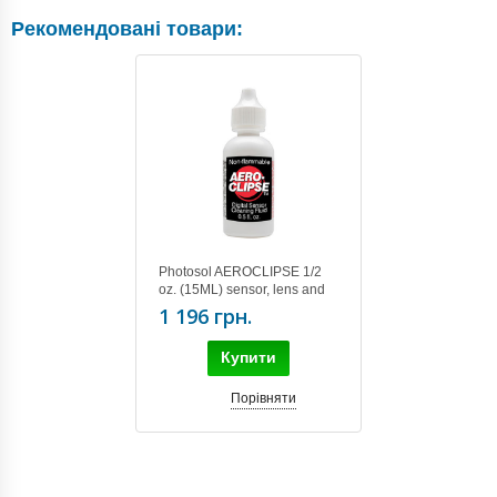
Рекомендовані товари:
Photosol AEROCLIPSE 1/2
oz. (15ML) sensor, lens and
optic cleaner - NON
1 196 грн.
FLAMMABLE
Купити
Порівняти