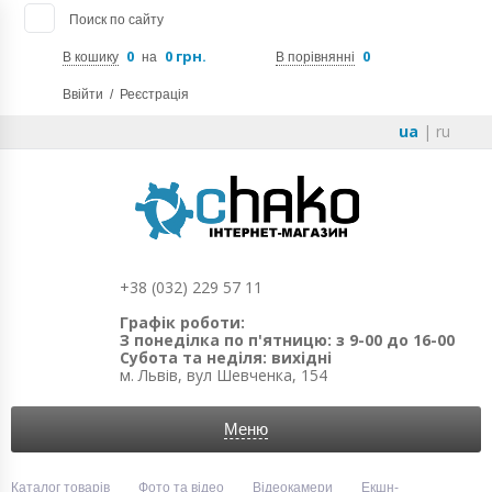
Поиск по сайту
0
0 грн.
0
В кошику
на
В порівнянні
Ввійти
/
Реєстрація
ua
|
ru
+38 (032) 229 57 11
Графік роботи:
З понеділка по п'ятницю: з 9-00 до 16-00
Субота та неділя: вихідні
м. Львів, вул Шевченка, 154
Меню
Каталог товарів
Фото та відео
Відеокамери
Екшн-