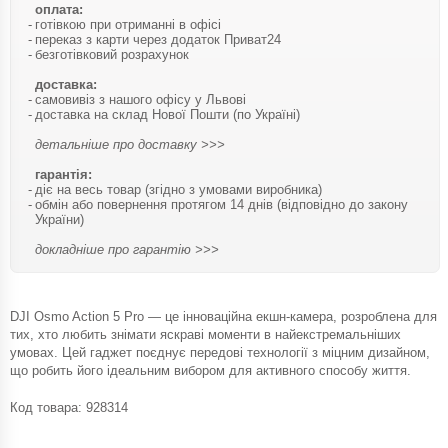
оплата:
готівкою при отриманні в офісі
переказ з карти через додаток Приват24
безготівковий розрахунок
доставка:
самовивіз з нашого офісу у Львові
доставка на склад Нової Пошти (по Україні)
детальніше про доставку >>>
гарантія:
діє на весь товар (згідно з умовами виробника)
обмін або повернення протягом 14 днів (відповідно до закону
України)
докладніше про гарантію >>>
DJI Osmo Action 5 Pro — це інноваційна екшн-камера, розроблена для
тих, хто любить знімати яскраві моменти в найекстремальніших
умовах. Цей гаджет поєднує передові технології з міцним дизайном,
що робить його ідеальним вибором для активного способу життя.
Код товара:
928314