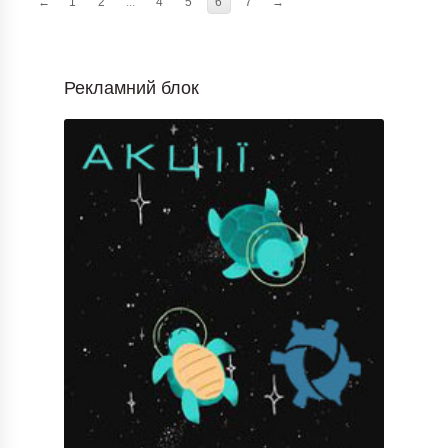
←
1
2
...
4
5
6
7
→
Рекламний блок