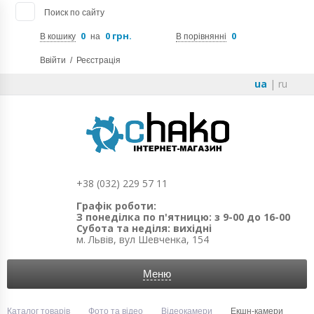
Поиск по сайту
0
0 грн.
0
В кошику
на
В порівнянні
Ввійти
/
Реєстрація
ua
|
ru
+38 (032) 229 57 11
Графік роботи:
З понеділка по п'ятницю: з 9-00 до 16-00
Субота та неділя: вихідні
м. Львів, вул Шевченка, 154
Меню
Каталог товарів
Фото та відео
Відеокамери
Екшн-камери