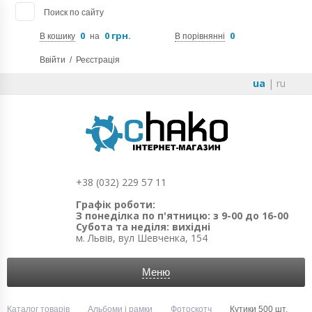
Поиск по сайту
0
0 грн.
0
В кошику
на
В порівнянні
Ввійти
/
Реєстрація
ua
|
ru
+38 (032) 229 57 11
Графік роботи:
З понеділка по п'ятницю: з 9-00 до 16-00
Субота та неділя: вихідні
м. Львів, вул Шевченка, 154
Меню
Каталог товарів
Альбоми і рамки
Фотоскотч
Кутики 500 шт.