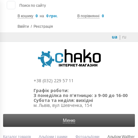
Поиск по сайту
0
0 грн.
0
В кошику
на
В порівнянні
Ввійти
/
Реєстрація
ua
|
ru
+38 (032) 229 57 11
Графік роботи:
З понеділка по п'ятницю: з 9-00 до 16-00
Субота та неділя: вихідні
м. Львів, вул Шевченка, 154
Меню
Каталог товарів
Альбоми і рамки
Фотоальбоми
Альбом Walther