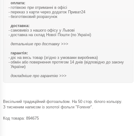
оплата:
готівкою при отриманні в офісі
переказ з карти через додаток Приват24
безготівковий розрахунок
доставка:
самовивіз з нашого офісу у Львові
доставка на склад Нової Пошти (по Україні)
детальніше про доставку >>>
гарантія:
діє на весь товар (згідно з умовами виробника)
обмін або повернення протягом 14 днів (відповідно до закону
України)
докладніше про гарантію >>>
Весільний традиційний фотоальбом. На 50 стор. білого кольору.
З тисненим написом із золотої фольги "Forever".
Код товара:
894675