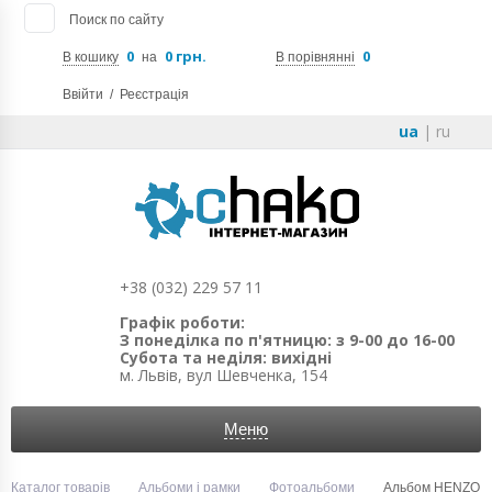
Поиск по сайту
0
0 грн.
0
В кошику
на
В порівнянні
Ввійти
/
Реєстрація
ua
|
ru
+38 (032) 229 57 11
Графік роботи:
З понеділка по п'ятницю: з 9-00 до 16-00
Субота та неділя: вихідні
м. Львів, вул Шевченка, 154
Меню
Каталог товарів
Альбоми і рамки
Фотоальбоми
Альбом HENZO