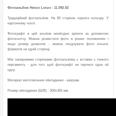
Фотоальбом Henzo Lonzo - 11.092.02
Традиційний фотоальбом. На 80 сторінок чорного кольору. У
картонному чохлі.
Фотографії в цей альбом необхідно кріпити за допомогою
фотоскотчу. Можна розмістити фото в різних положеннях і
якщо розмір дозволяє - можна поєднувати фото кількох
форматів на одній сторінці.
Між паперовими сторінками фотоальбому є вставки з тонкого
пергаменту - для того щоб фотографії не терлися одна об
одну.
Матеріал виготовлення обкладинки - шкірзам.
Розмір обкладинки (Ш/В) - 300х365 мм.