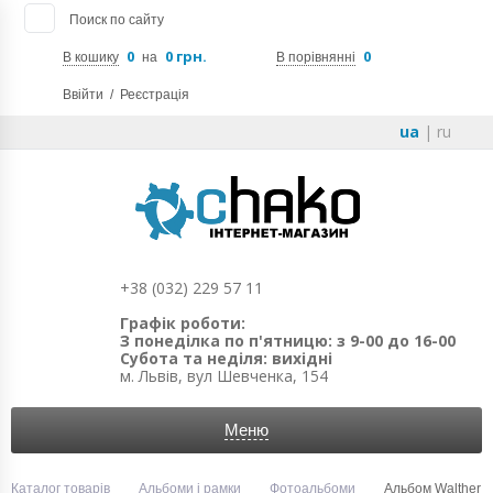
Поиск по сайту
0
0 грн.
0
В кошику
на
В порівнянні
Ввійти
/
Реєстрація
ua
|
ru
+38 (032) 229 57 11
Графік роботи:
З понеділка по п'ятницю: з 9-00 до 16-00
Субота та неділя: вихідні
м. Львів, вул Шевченка, 154
Меню
Каталог товарів
Альбоми і рамки
Фотоальбоми
Альбом Walther