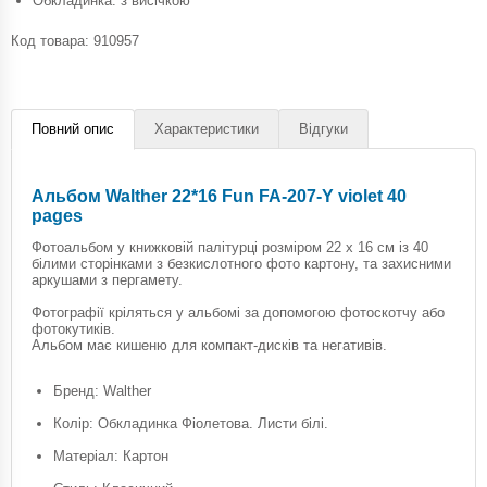
Обкладинка: з висічкою
Код товара:
910957
Повний опис
Характеристики
Відгуки
Альбом Walther 22*16 Fun FA-207-Y violet 40
pages
Фотоальбом у книжковій палітурці розміром 22 x 16 см із 40
білими сторінками з безкислотного фото картону, та захисними
аркушами з пергамету.
Фотографії кріляться у альбомі за допомогою фотоскотчу або
фотокутиків.
Альбом має кишеню для компакт-дисків та негативів.
Бренд: Walther
Колір: Обкладинка Фіолетова. Листи білі.
Матеріал: Картон