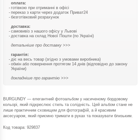
оплата:
готівкою при отриманні в офісі
переказ з карти через додаток Приват24
безготівковий розрахунок
доставка:
самовивіз з нашого офісу у Львові
доставка на склад Нової Пошти (по Україні)
детальніше про доставку >>>
гарантія:
діє на весь товар (згідно з умовами виробника)
обмін або повернення протягом 14 днів (відповідно до закону
України)
докладніше про гарантію >>>
BURGUNDY — елегантний фотоальбом у насиченому бордовому
кольорі, який підкреслює стиль та солідність. Цей альбом стане не
лише практичним сховищем для фотографій, а й красивим
аксесуаром, який приємно тримати в руках та показувати близьким.
Код товара:
929837