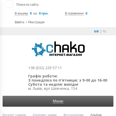
Поиск по сайту
0
0 грн.
0
В кошику
на
В порівнянні
Ввійти
/
Реєстрація
ua
|
ru
+38 (032) 229 57 11
Графік роботи:
З понеділка по п'ятницю: з 9-00 до 16-00
Субота та неділя: вихідні
м. Львів, вул Шевченка, 154
Меню
Каталог товарів
Альбоми і рамки
Фотоальбоми
Альбом