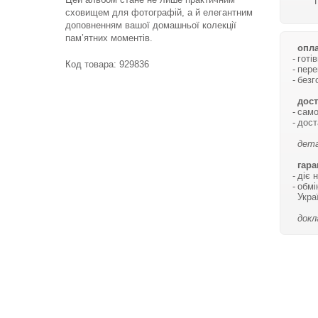
сховищем для фотографій, а й елегантним
доповненням вашої домашньої колекції
пам’ятних моментів.
опла
готі
Код товара:
929836
пере
безг
дост
само
дост
дета
гара
діє 
обмі
Укра
докл