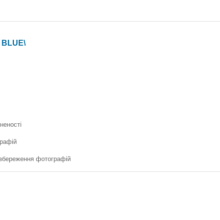
 BLUE\
неності
графій
е збереження фотографій