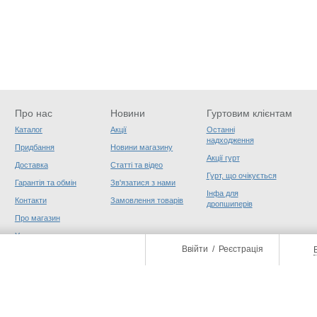
Про нас
Новини
Гуртовим клієнтам
Каталог
Акції
Останні
надходження
Придбання
Новини магазину
Акції гурт
Доставка
Статті та відео
Гурт, що очікується
Гарантія та обмін
Зв'язатися з нами
Інфа для
Контакти
Замовлення товарів
дропшиперів
Про магазин
Угода користувача
Ввійти
/
Реєстрація