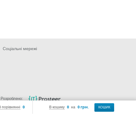
Соціальні мережі
Розроблено:
0
0
0 грн.
В порівнянні
В кошику
на
КОШИК