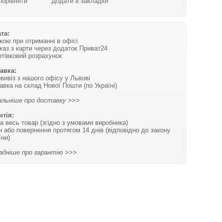
Порівняти
Додати в закладки
та:
вкою при отриманні в офісі
каз з карти через додаток Приват24
отівковий розрахунок
авка:
вивіз з нашого офісу у Львові
авка на склад Нової Пошти (по Україні)
льніше про доставку >>>
нтія:
на весь товар (згідно з умовами виробника)
н або повернення протягом 14 днів (відповідно до закону
їни)
адніше про гарантію >>>