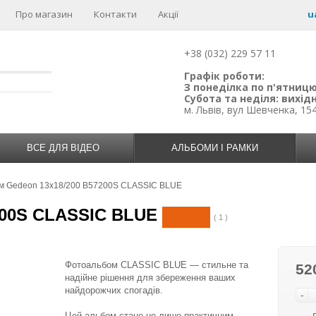
Про магазин
Контакти
Акції
u
+38 (032) 229 57 11
Графік роботи:
З понеділка по п'ятницю:
Субота та неділя: вихідн
м. Львів, вул Шевченка, 15
ВСЕ ДЛЯ ВІДЕО
АЛЬБОМИ І РАМКИ
м Gedeon 13х18/200 B57200S CLASSIC BLUE
200S CLASSIC BLUE
( 1 )
Фотоальбом CLASSIC BLUE — стильне та
52
надійне рішення для збереження ваших
найдорожчих спогадів.
-
Цей альбом стане не лише практичним