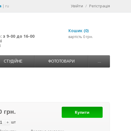
a
|
ru
Увійти
/
Регістрація
Кошик (0)
 з 9-00 до 16-00
вартість 0 грн.
і
4
СТУДІЙНЕ
ФОТОТОВАРИ
...
0 грн.
Купити
+
шт