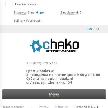
Поиск по сайту
0
0 грн.
0
В кошику
на
В порівнянні
Ввійти
/
Реєстрація
ua
|
ru
+38 (032) 229 57 11
Графік роботи:
З понеділка по п'ятницю: з 9-00 до 16-00
Субота та неділя: вихідні
м. Львів, вул Шевченка, 154
Меню
Каталог товарів
...
Туризм
Ліхтарики
Ліхтар VIDEX VLF-