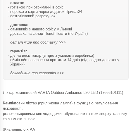
оплата:
готівкою при отриманні в офісі
переказ з карти через додаток Приват24
безготівковий розрахунок
доставка:
самовивіз з нашого офісу у Львові
доставка на склад Нової Пошти (по Україні)
детальніше про доставку >>>
гарантія:
діє на весь товар (згідно з умовами виробника)
обмін або повернення протягом 14 днів (відповідно до закону
України)
докладніше про гарантію >>>
Ліхтар кемпінговий VARTA Outdoor Ambiance L20 LED (17666101111)
Кемпінговий ліхтар (приліжкова лампа) з функцією регулювання
яскравості,
різнокольоровими світлодіодоми, вбудованим гачком зверху та знизу
та знімною лінзою.
Живлення: 6 х AA