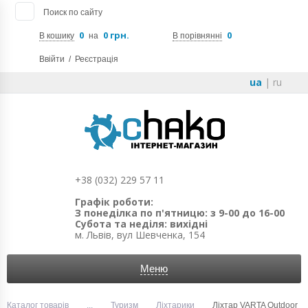
Поиск по сайту
0
0 грн.
0
В кошику
на
В порівнянні
Ввійти
/
Реєстрація
ua
|
ru
+38 (032) 229 57 11
Графік роботи:
З понеділка по п'ятницю: з 9-00 до 16-00
Субота та неділя: вихідні
м. Львів, вул Шевченка, 154
Меню
Каталог товарів
...
Туризм
Ліхтарики
Ліхтар VARTA Outdoor