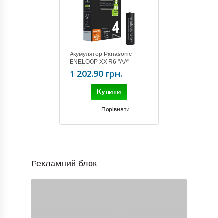
Акумулятор Panasonic
ENELOOP XX R6 "АА"
(2500mAh) x 4шт. BK-
1 202.90 грн.
3HCDE/4BE Ni-Mh
Купити
Порівняти
Рекламний блок