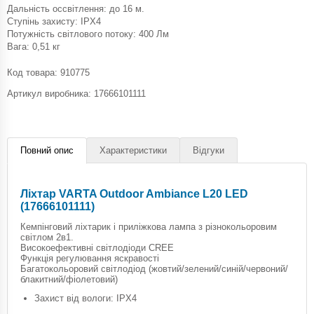
Дальність оссвітлення: до 16 м.
Ступінь захисту: IPX4
Потужність світлового потоку: 400 Лм
Вага: 0,51 кг
Код товара:
910775
Артикул виробника: 17666101111
Повний опис
Характеристики
Відгуки
Ліхтар VARTA Outdoor Ambiance L20 LED
(17666101111)
Кемпінговий ліхтарик і приліжкова лампа з різнокольоровим
світлом 2в1.
Високоефективні світлодіоди CREE
Функція регулювання яскравості
Багатокольоровий світлодіод (жовтий/зелений/синій/червоний/
блакитний/фіолетовий)
Захист від вологи: IPX4