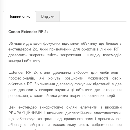
Повний опис
Відгуки
Canon Extender RF 2x
Збільште діапазон фокусних відстаней об'єктиву ще більше з
екстендером 2x, який призначений для об'єктивів лінійки RF і
дозволить зберегти якість зображення і швидку взаємодію
камери і об'єктиву.
Extender RF 2x стане ідеальним вибором для любителів і
професіоналів, які хочуть розширити можливості своїх
об'єктивів RF. Збільшення діапазону фокусних відстаней в два
рази дозволить використовувати ці об'єктиви для створення
репортажів, а також зйомки диких тварин і спортивних подій.
Цей екстендер використовує скляні елементи з високими
РЕФРАКЦІЙНИМИ і низькими дисперсійними властивостями,
що забезпечує контроль над кривизною поля і хроматичною
аберацією, зберігаючи максимальну якість зображення при