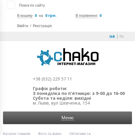
Поиск по сайту
0
0 грн.
0
В кошику
на
В порівнянні
Ввійти
/
Реєстрація
ua
|
ru
+38 (032) 229 57 11
Графік роботи:
З понеділка по п'ятницю: з 9-00 до 16-00
Субота та неділя: вихідні
м. Львів, вул Шевченка, 154
Меню
Каталог товарів
Фото та відео
Об'єктиви та