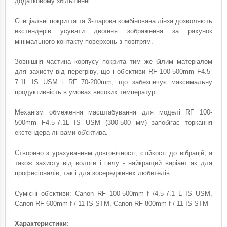
додатковому збільшенні.
Спеціальні покриття та 3-шарова комбінована лінза дозволяють
екстендерів усувати двоїння зображення за рахунок
мінімального контакту поверхонь з повітрям.
Зовнішня частина корпусу покрита тим же білим матеріалом
для захисту від перегріву, що і об'єктиви RF 100-500mm F4.5-
7.1L IS USM і RF 70-200mm, що забезпечує максимальну
продуктивність в умовах високих температур.
Механізм обмеження масштабування для моделі RF 100-
500mm F4.5-7.1L IS USM (300-500 мм) запобігає торкання
екстендера лінзами об'єктива.
Створено з урахуванням довговічності, стійкості до вібрацій, а
також захисту від вологи і пилу - найкращий варіант як для
професіоналів, так і для зосереджених любителів.
Сумісні об'єктиви: Canon RF 100-500mm f /4.5-7.1 L IS USM,
Canon RF 600mm f / 11 IS STM, Canon RF 800mm f / 11 IS STM
Характеристики: