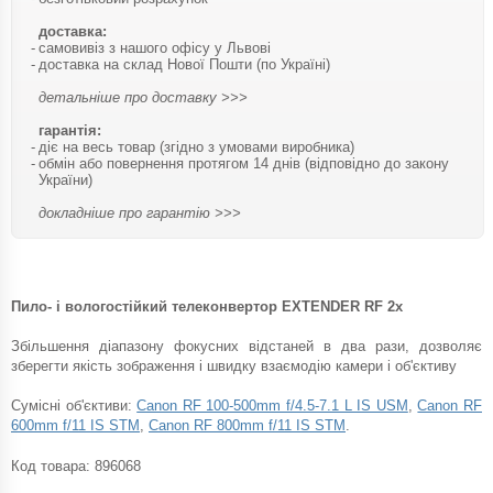
доставка:
самовивіз з нашого офісу у Львові
доставка на склад Нової Пошти (по Україні)
детальніше про доставку >>>
гарантія:
діє на весь товар (згідно з умовами виробника)
обмін або повернення протягом 14 днів (відповідно до закону
України)
докладніше про гарантію >>>
Пило- і вологостійкий телеконвертор EXTENDER RF 2x
Збільшення діапазону фокусних відстаней в два рази, дозволяє
зберегти якість зображення і швидку взаємодію камери і об'єктиву
Сумісні об'єктиви:
Canon RF 100-500mm f/4.5-7.1 L IS USM
,
Canon RF
600mm f/11 IS STM
,
Canon RF 800mm f/11 IS STM
.
Код товара:
896068