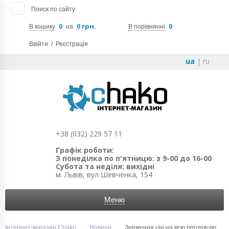
Поиск по сайту
0
0 грн.
0
В кошику
на
В порівнянні
Ввійти
/
Реєстрація
ua
|
ru
+38 (032) 229 57 11
Графік роботи:
З понеділка по п'ятницю: з 9-00 до 16-00
Субота та неділя: вихідні
м. Львів, вул Шевченка, 154
Меню
Інтернет-магазин Chako
Новини
Зниження цін на всю продукцію