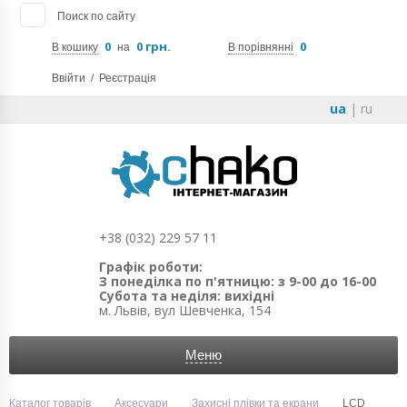
Поиск по сайту
0
0 грн.
0
В кошику
на
В порівнянні
Ввійти
/
Реєстрація
ua
|
ru
+38 (032) 229 57 11
Графік роботи:
З понеділка по п'ятницю: з 9-00 до 16-00
Субота та неділя: вихідні
м. Львів, вул Шевченка, 154
Меню
Каталог товарів
Аксесуари
Захисні плівки та екрани
LCD