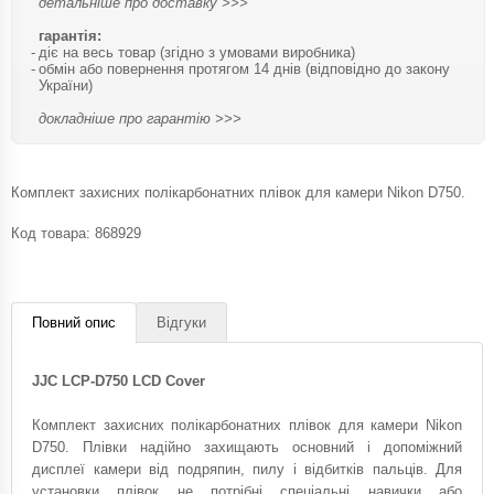
детальніше про доставку >>>
гарантія:
діє на весь товар (згідно з умовами виробника)
обмін або повернення протягом 14 днів (відповідно до закону
України)
докладніше про гарантію >>>
Комплект захисних полікарбонатних плівок для камери Nikon D750.
Код товара:
868929
Повний опис
Відгуки
JJC LCP-D750 LCD Cover
Комплект захисних полікарбонатних плівок для камери Nikon
D750. Плівки надійно захищають основний і допоміжний
дисплеї камери від подряпин, пилу і відбитків пальців. Для
установки плівок не потрібні спеціальні навички або