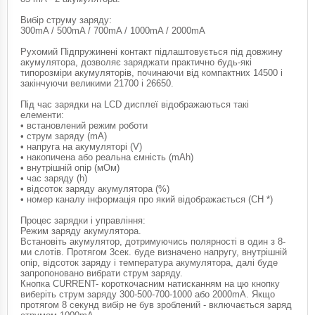
Вибір струму заряду:
300mA / 500mA / 700mA / 1000mA / 2000mA
Рухомий Підпружинені контакт підлаштовується під довжину
акумулятора, дозволяє заряджати практично будь-які
типорозміри акумуляторів, починаючи від компактних 14500 і
закінчуючи великими 21700 і 26650.
Під час зарядки на LCD дисплеї відображаються такі
елементи:
• встановлений режим роботи
• струм заряду (mA)
• напруга на акумуляторі (V)
• накопичена або реальна ємність (mAh)
• внутрішній опір (мОм)
• час заряду (h)
• відсоток заряду акумулятора (%)
• номер каналу інформація про який відображається (CH *)
Процес зарядки і управління:
Режим заряду акумулятора.
Встановіть акумулятор, дотримуючись полярності в один з 8-
ми слотів. Протягом 3сек. буде визначено напругу, внутрішній
опір, відсоток заряду і температура акумулятора, далі буде
запропоновано вибрати струм заряду.
Кнопка CURRENT- короткочасним натисканням на цю кнопку
виберіть струм заряду 300-500-700-1000 або 2000mA. Якщо
протягом 8 секунд вибір не був зроблений - включається заряд