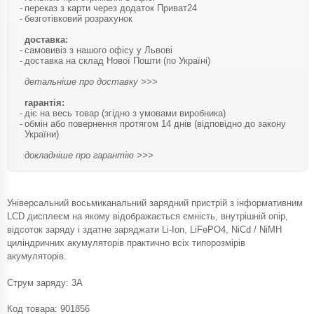
переказ з карти через додаток Приват24
безготівковий розрахунок
доставка:
самовивіз з нашого офісу у Львові
доставка на склад Нової Пошти (по Україні)
детальніше про доставку >>>
гарантія:
діє на весь товар (згідно з умовами виробника)
обмін або повернення протягом 14 днів (відповідно до закону
України)
докладніше про гарантію >>>
Універсальний восьмиканальний зарядний пристрій з інформативним
LCD дисплеєм на якому відображається ємність, внутрішній опір,
відсоток заряду і здатне заряджати Li-Ion, LiFePO4, NiCd / NiMH
циліндричних акумуляторів практично всіх типорозмірів
акумуляторів.
Струм заряду: 3A
Код товара:
901856