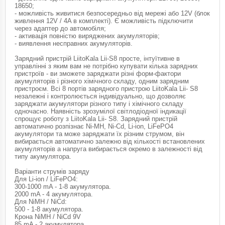
18650;
- можливість живитися безпосередньо від мережі або 12V (блок
живлення 12V / 4A в комплекті). Є можливість підключити
через адаптер до автомобіля;
- активація повністю виряджених акумуляторів;
- виявлення несправних акумуляторів.
Зарядний пристрій LiitoKala Lii-S8 просте, інтуїтивне в
управлінні з яким вам не потрібно купувати кілька зарядних
пристроїв - ви зможете заряджати різні форм-фактори
акумуляторів і різного хімічного складу, одним зарядним
пристроєм. Всі 8 портів зарядного пристрою LiitoKala Lii- S8
незалежні і контролюється індивідуально, що дозволяє
заряджати акумулятори різного типу і хімічного складу
одночасно. Наявність зрозумілої світлодіодної індикації
спрощує роботу з LiitoKala Lii- S8. Зарядний пристрій
автоматично розпізнає Ni-MH, Ni-Cd, Li-ion, LiFePO4
акумулятори та може заряджати їх різним струмом, він
вибирається автоматично залежно від кількості встановлених
акумуляторів а напруга вибирається окремо в залежності від
типу акумулятора.
Варіанти струмів заряду
Для Li-ion / LiFePO4:
300-1000 mA - 1-8 акумулятора.
2000 mA - 4 акумулятора.
Для NiMH / NiCd:
500 - 1-8 акумулятора.
Крона NiMH / NiCd 9V
85 mA - 2 акумулятора.