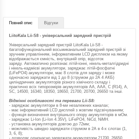
Повний опис
Відгуки
LiitoKala Lii-S8 - універсальний зарядний пристрій
Універсальний зарядний пристрій LiitoKala Lii-S8 -
багатофункціональний восьмиканальний зарядний пристрій зі
зручним управлінням, інформативним LCD дисплеєм на якому
відображається ємність, внутрішній опір, відсоток
заряду. Автоматично розпізнає літій-іонні, нікель-металгідридні
і нікель-кадмієві акумулятори, заряджає літій-фосфатні
(LiFePO4) акумулятори, має 8 слотів для заряду і може
одночасно заряджати від 1 до 8 (струмом до 2А 4 АКБ)
циліндричних акумуляторів різного хімічного складу і
практично всіх типорозмірів акумуляторів АА, ААА, С (R14), A,
SC, 14500, 16340, 18350, 18650, 21700, 20700, 26650 та інші.
Відмінні особливості та переваги Lii-S8:
- заряджає акумулятори в 8-ми незалежних каналах;
- має інформативний LCD дисплей з жовтим підсвічуванням;
- функція визначення внутрішнього опору акумуляторів в мОм.
- заряджає Li-Ion (Li-Ion 4.35V), LiFePO4, NiCd, NiMH.
- установка акумуляторів довгою до 72мм;
- можливість швидко заряджати струмом в 2А в 4-х слотах (1,
3, 6, 8);
- дозволяє одночасно заряджати акумулятори 21700, 26650,