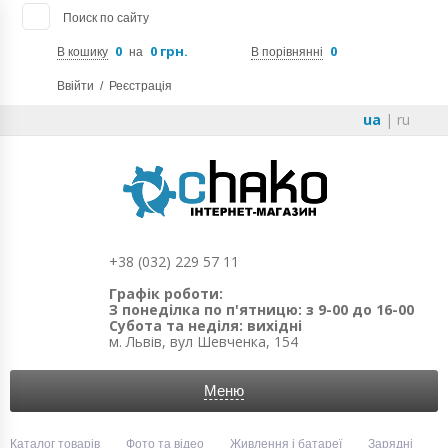
Поиск по сайту
0
0 грн.
0
В кошику
на
В порівнянні
Ввійти
/
Реєстрація
ua
|
ru
+38 (032) 229 57 11
Графік роботи:
З понеділка по п'ятницю: з 9-00 до 16-00
Субота та неділя: вихідні
м. Львів, вул Шевченка, 154
Меню
Каталог товарів
Фото та відео
Живлення і батареї
Зарядні