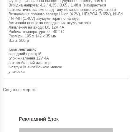
Функція визначення ємності і усунення ефекту пам'яті
Вихідна напруга: 4.2 / 4,35 / 3,65 / 1.48 в (вибирається
автоматично залежно від типу встановленого акумулятора)
Визначення повного заряду Li-ion (4.2V), LiFePO4 (3.65V), Ni-Cd
/ Ni-MH (1,48V) акумуляторів по напрузі
Активація повністю виряджених акумуляторів
Живлення на вході: DC 12V 4A
Робоча температура: 0 - 40 ° C
Розміри: 195 х 142 х 35 мм
Вага: 300гр
Комплектація:
зарядний пристрій
блок живлення 12V 4A
автомобільний адаптер
інструкція англійською мовою
упаковка
Соціальні мережі
Рекламний блок