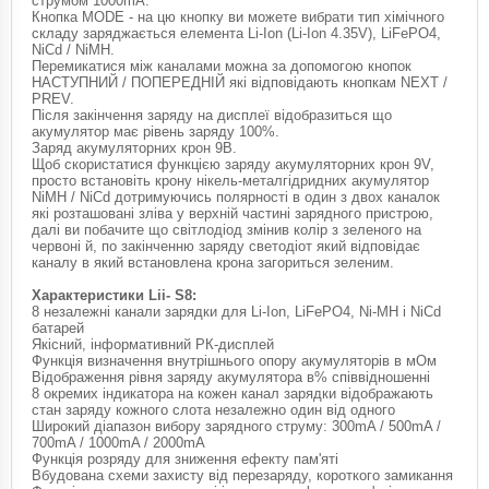
струмом 1000mA.
Кнопка MODE - на цю кнопку ви можете вибрати тип хімічного
складу заряджається елемента Li-Ion (Li-Ion 4.35V), LiFePO4,
NiCd / NiMH.
Перемикатися між каналами можна за допомогою кнопок
НАСТУПНИЙ / ПОПЕРЕДНІЙ які відповідають кнопкам NEXT /
PREV.
Після закінчення заряду на дисплеї відобразиться що
акумулятор має рівень заряду 100%.
Заряд акумуляторних крон 9В.
Щоб скористатися функцією заряду акумуляторних крон 9V,
просто встановіть крону нікель-металгідридних акумулятор
NiMH / NiCd дотримуючись полярності в один з двох каналок
які розташовані зліва у верхній частині зарядного пристрою,
далі ви побачите що світлодіод змінив колір з зеленого на
червоні й, по закінченню заряду светодіот який відповідає
каналу в який встановлена крона загориться зеленим.
Характеристики Lii- S8:
8 незалежні канали зарядки для Li-Ion, LiFePO4, Ni-MH і NiCd
батарей
Якісний, інформативний РК-дисплей
Функція визначення внутрішнього опору акумуляторів в мОм
Відображення рівня заряду акумулятора в% співвідношенні
8 окремих індикатора на кожен канал зарядки відображають
стан заряду кожного слота незалежно один від одного
Широкий діапазон вибору зарядного струму: 300mA / 500mA /
700mA / 1000mA / 2000mA
Функція розряду для зниження ефекту пам'яті
Вбудована схеми захисту від перезаряду, короткого замикання