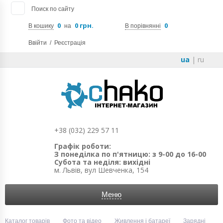
Поиск по сайту
0
0 грн.
0
В кошику
на
В порівнянні
Ввійти
/
Реєстрація
ua
|
ru
+38 (032) 229 57 11
Графік роботи:
З понеділка по п'ятницю: з 9-00 до 16-00
Субота та неділя: вихідні
м. Львів, вул Шевченка, 154
Меню
Каталог товарів
Фото та відео
Живлення і батареї
Зарядні