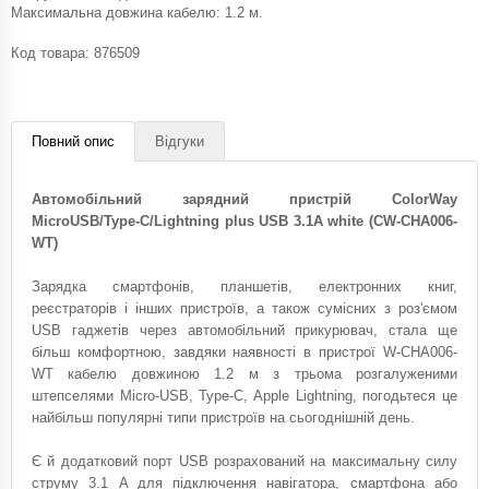
Максимальна довжина кабелю: 1.2 м.
Код товара:
876509
Повний опис
Відгуки
Автомобільний зарядний пристрій ColorWay
MicroUSB/Type-C/Lightning plus USB 3.1A white (CW-CHA006-
WT)
Зарядка смартфонів, планшетів, електронних книг,
реєстраторів і інших пристроїв, а також сумісних з роз'ємом
USB гаджетів через автомобільний прикурювач, стала ще
більш комфортною, завдяки наявності в пристрої W-CHA006-
WT кабелю довжиною 1.2 м з трьома розгалуженими
штепселями Micro-USB, Type-C, Apple Lightning, погодьтеся це
найбільш популярні типи пристроїв на сьогоднішній день.
Є й додатковий порт USB розрахований на максимальну силу
струму 3.1 A для підключення навігатора, смартфона або