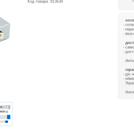
Код товара:
813639
опла
готі
пере
безг
дост
само
дост
дета
гара
діє 
обмі
Укра
докл