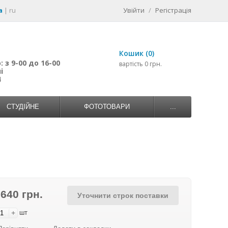
a
|
ru
Увійти
/
Регістрація
Кошик (0)
 з 9-00 до 16-00
вартість 0 грн.
і
4
СТУДІЙНЕ
ФОТОТОВАРИ
...
 640 грн.
Уточнити строк поставки
+
шт