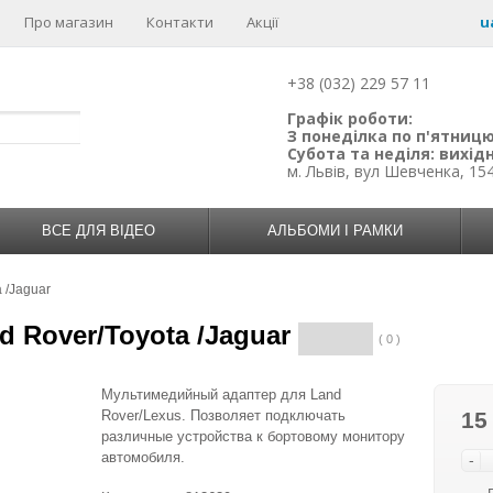
Про магазин
Контакти
Акції
u
+38 (032) 229 57 11
Графік роботи:
З понеділка по п'ятницю:
Субота та неділя: вихідн
м. Львів, вул Шевченка, 15
ВСЕ ДЛЯ ВІДЕО
АЛЬБОМИ І РАМКИ
 /Jaguar
 Rover/Toyota /Jaguar
( 0 )
Мультимедийный адаптер для Land
Rover/Lexus. Позволяет подключать
15
различные устройства к бортовому монитору
автомобиля.
-