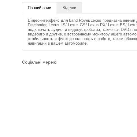
Повний опис
Відгуки
Видеоинтерфейс для Land Rover/Lexus предназначенный д
Freelander, Lexus LS/ Lexus GS/ Lexus RX/ Lexus ES/ Lexus
подключать аудио- и видеоустройства, такие как DVD пл
видеоигр и другие, к встроенному монитору ашего автом
стабильность и функциональность в работе, таким обра
навигации в вашем автомобиле.
Соціальні мережі