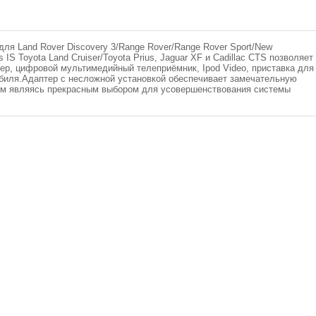
ля Land Rover Discovery 3/Range Rover/Range Rover Sport/New
 IS Toyota Land Cruiser/Toyota Prius, Jaguar XF и Cadillac CTS позволяет
еер, цифровой мультимедийный телеприёмник, Ipod Video, приставка для
обиля.Адаптер с несложной установкой обеспечивает замечательную
зом являясь прекрасным выбором для усовершенствования системы