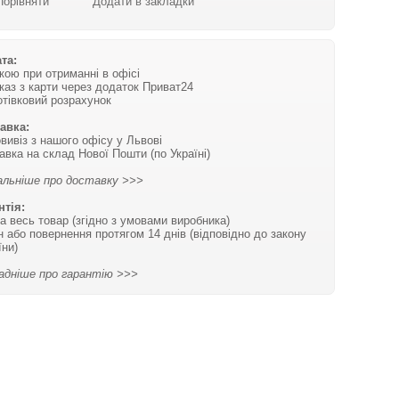
Порівняти
Додати в закладки
та:
вкою при отриманні в офісі
каз з карти через додаток Приват24
отівковий розрахунок
авка:
вивіз з нашого офісу у Львові
авка на склад Нової Пошти (по Україні)
льніше про доставку >>>
нтія:
на весь товар (згідно з умовами виробника)
н або повернення протягом 14 днів (відповідно до закону
їни)
адніше про гарантію >>>