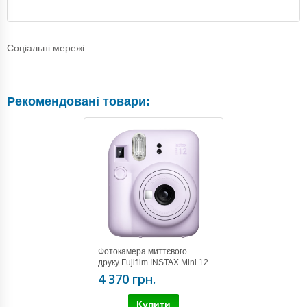
Соціальні мережі
Рекомендовані товари:
Фотокамера миттєвого
друку Fujifilm INSTAX Mini 12
PURPLE
4 370 грн.
Купити