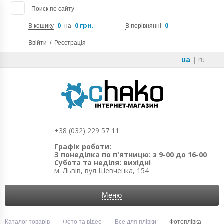
Поиск по сайту
0
0 грн.
0
В кошику
на
В порівнянні
Ввійти
/
Реєстрація
ua
|
ru
+38 (032) 229 57 11
Графік роботи:
З понеділка по п'ятницю: з 9-00 до 16-00
Субота та неділя: вихідні
м. Львів, вул Шевченка, 154
Меню
Каталог товарів
Фото та відео
Все для плівки
Фотоплівка