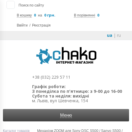
Поиск по сайту
0
0 грн.
0
В кошику
на
В порівнянні
Ввійти
/
Реєстрація
ua
|
ru
+38 (032) 229 57 11
Графік роботи:
З понеділка по п'ятницю: з 9-00 до 16-00
Субота та неділя: вихідні
м. Львів, вул Шевченка, 154
Меню
Каталог товарів
Механізм ZOOM для Sony DSC S500 / Sanyo S500 /