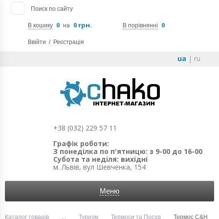
Поиск по сайту
0
0 грн.
0
В кошику
на
В порівнянні
Ввійти
/
Реєстрація
ua
|
ru
+38 (032) 229 57 11
Графік роботи:
З понеділка по п'ятницю: з 9-00 до 16-00
Субота та неділя: вихідні
м. Львів, вул Шевченка, 154
Меню
Каталог товарів
...
Туризм
Термоси та Посуд
Термос C&H