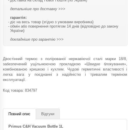
доставка на склад Нової Пошти (по Україні)
детальніше про доставку >>>
гарантія:
діє на весь товар (згідно з умовами виробника)
обмін або повернення протягом 14 днів (відповідно до закону
України)
докладніше про гарантію >>>
Двостінний термос з полірованої нержавіючої сталі марки 18/8,
забезпечений ущільнюючою прокладкою «Швидке блокування»,
комбінованою кришкою і кухлем. Чудові герметичні властивості і
легка вага у поєднанні з надійністю і тривалим терміном
експлуатації.
Код товара:
834797
Повний опис
Відгуки
Primus C&H Vacuum Bottle 1L