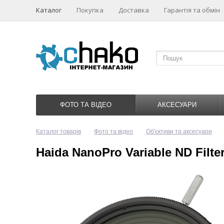
Каталог
Покупка
Доставка
Гарантія та обмін
ФОТО ТА ВІДЕО
АКСЕСУАРИ
Каталог товарів
Фото та відео
Об'єктиви та аксесуари
Haida NanoPro Variable ND Filte