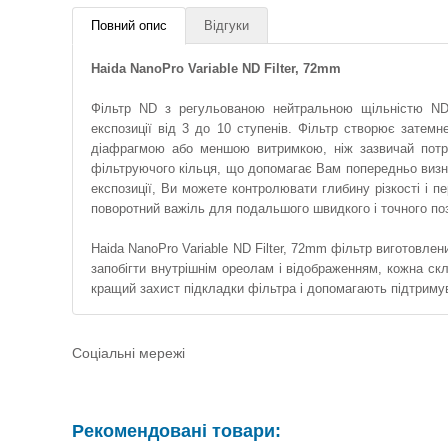
Повний опис
Відгуки
Haida NanoPro Variable ND Filter, 72mm
Фільтр ND з регульованою нейтральною щільністю ND1
експозиції від 3 до 10 ступенів. Фільтр створює зате
діафрагмою або меншою витримкою, ніж зазвичай потрі
фільтруючого кільця, що допомагає Вам попередньо виз
експозиції, Ви можете контролювати глибину різкості і 
поворотний важіль для подальшого швидкого і точного по
Haida NanoPro Variable ND Filter, 72mm фільтр виготовлени
запобігти внутрішнім ореолам і відображенням, кожна ск
кращий захист підкладки фільтра і допомагають підтримув
Соціальні мережі
Рекомендовані товари: