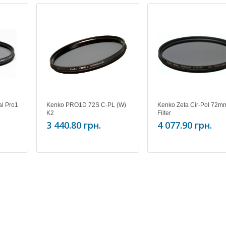
l Pro1
Kenko PRO1D 72S C-PL (W)
Kenko Zeta Cir-Pol 72m
K2
Filter
3 440.80 грн.
4 077.90 грн.