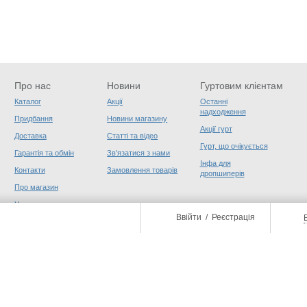
Про нас
Новини
Гуртовим клієнтам
Каталог
Акції
Останні
надходження
Придбання
Новини магазину
Акції гурт
Доставка
Статті та відео
Гурт, що очікується
Гарантія та обмін
Зв'язатися з нами
Інфа для
Контакти
Замовлення товарів
дропшиперів
Про магазин
Угода користувача
Ввійти
/
Реєстрація