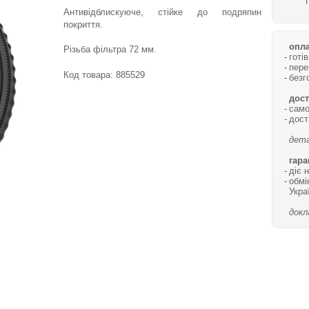
Антивідблискуюче, стійке до подряпин
покриття.
опла
Різьба фільтра 72 мм.
готі
пере
Код товара:
885529
безг
дост
само
дост
дета
гара
діє 
обмі
Укра
докл