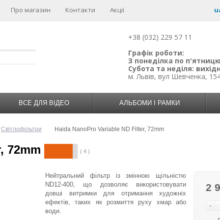
Про магазин
Контакти
Акції
u
+38 (032) 229 57 11
Графік роботи:
З понеділка по п'ятницю:
Субота та неділя: вихідн
м. Львів, вул Шевченка, 15
ВСЕ ДЛЯ ВІДЕО
АЛЬБОМИ І РАМКИ
Світлофільтри
Haida NanoPro Variable ND Filter, 72mm
r, 72mm
( 4 )
Нейтральний фільтр із змінною щільністю
ND12-400, що дозволяє використовувати
2 
довші витримки для отримання художніх
ефектів, таких як розмиття руху хмар або
-
води.