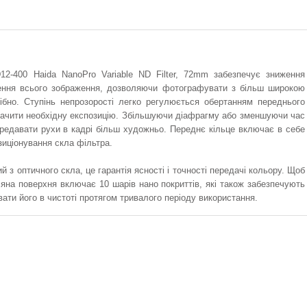
2-400 Haida NanoPro Variable ND Filter, 72mm забезпечує зниження
мнення всього зображення, дозволяючи фотографувати з більш широкою
бно. Ступінь непрозорості легко регулюється обертанням переднього
начити необхідну експозицію. Збільшуючи діафрагму або зменшуючи час
передавати рухи в кадрі більш художньо. Переднє кільце включає в себе
зиціонування скла фільтра.
й з оптичного скла, це гарантія ясності і точності передачі кольору. Щоб
ляна поверхня включає 10 шарів нано покриттів, які також забезпечують
ати його в чистоті протягом тривалого періоду використання.