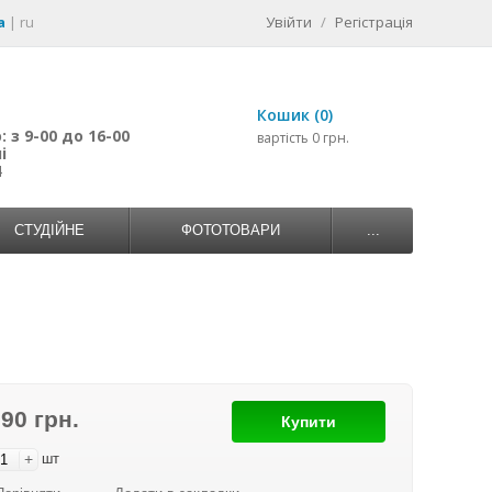
a
|
ru
Увійти
/
Регістрація
Кошик (0)
 з 9-00 до 16-00
вартість 0 грн.
і
4
СТУДІЙНЕ
ФОТОТОВАРИ
...
990 грн.
Купити
+
шт