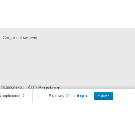
Соціальні мережі
Розроблено:
0
0
0 грн.
В порівнянні
В кошику
на
КОШИК