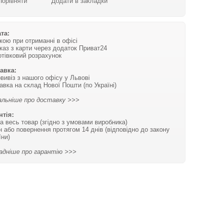
Порівняти
Додати в закладки
та:
вкою при отриманні в офісі
каз з карти через додаток Приват24
отівковий розрахунок
авка:
вивіз з нашого офісу у Львові
авка на склад Нової Пошти (по Україні)
льніше про доставку >>>
нтія:
на весь товар (згідно з умовами виробника)
н або повернення протягом 14 днів (відповідно до закону
їни)
адніше про гарантію >>>