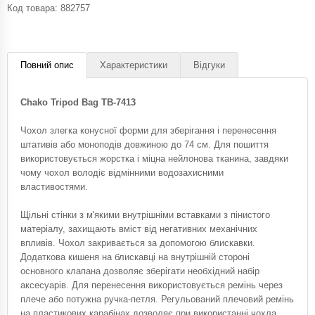
Код товара:
882757
Повний опис
Характеристики
Відгуки
Chako Tripod Bag TB-7413
Чохол злегка конусної форми для зберігання і перенесення
штативів або моноподів довжиною до 74 см. Для пошиття
використовується жорстка і міцна нейлонова тканина, завдяки
чому чохол володіє відмінними водозахисними
властивостями.
Щільні стінки з м'якими внутрішніми вставками з пінистого
матеріалу, захищають вміст від негативних механічних
впливів. Чохол закривається за допомогою блискавки.
Додаткова кишеня на блискавці на внутрішній стороні
основного клапана дозволяє зберігати необхідний набір
аксесуарів. Для перенесення використовується ремінь через
плече або потужна ручка-петля. Регульований плечовий ремінь
на пластикових карабінах дозволяє при використанні чохла