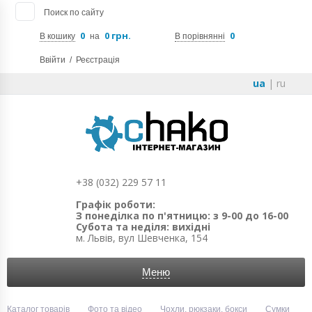
Поиск по сайту
0
0 грн.
0
В кошику
на
В порівнянні
Ввійти
/
Реєстрація
ua
|
ru
+38 (032) 229 57 11
Графік роботи:
З понеділка по п'ятницю: з 9-00 до 16-00
Субота та неділя: вихідні
м. Львів, вул Шевченка, 154
Меню
Каталог товарів
Фото та відео
Чохли, рюкзаки, бокси
Сумки