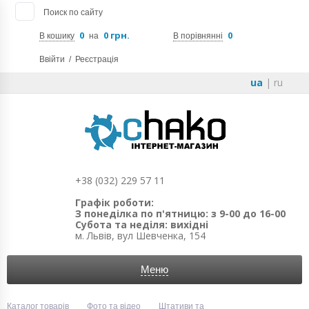
Поиск по сайту
0
0 грн.
0
В кошику
на
В порівнянні
Ввійти
/
Реєстрація
ua
|
ru
+38 (032) 229 57 11
Графік роботи:
З понеділка по п'ятницю: з 9-00 до 16-00
Субота та неділя: вихідні
м. Львів, вул Шевченка, 154
Меню
Каталог товарів
Фото та відео
Штативи та