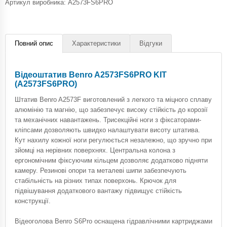
Артикул виробника: A2573FS6PRO
Повний опис
Характеристики
Відгуки
Відеоштатив Benro A2573FS6PRO KIT
(A2573FS6PRO)
Штатив Benro A2573F виготовлений з легкого та міцного сплаву
алюмінію та магнію, що забезпечує високу стійкість до корозії
та механічних навантажень. Трисекційні ноги з фіксаторами-
кліпсами дозволяють швидко налаштувати висоту штатива.
Кут нахилу кожної ноги регулюється незалежно, що зручно при
зйомці на нерівних поверхнях. Центральна колона з
ергономічним фіксуючим кільцем дозволяє додатково підняти
камеру. Резинові опори та металеві шипи забезпечують
стабільність на різних типах поверхонь. Крючок для
підвішування додаткового вантажу підвищує стійкість
конструкції.
Відеоголова Benro S6Pro оснащена гідравлічними картриджами