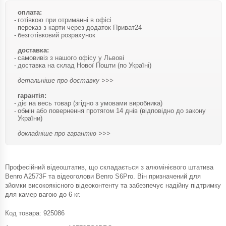
оплата:
готівкою при отриманні в офісі
переказ з карти через додаток Приват24
безготівковий розрахунок
доставка:
самовивіз з нашого офісу у Львові
доставка на склад Нової Пошти (по Україні)
детальніше про доставку >>>
гарантія:
діє на весь товар (згідно з умовами виробника)
обмін або повернення протягом 14 днів (відповідно до закону
України)
докладніше про гарантію >>>
Професійний відеоштатив, що складається з алюмінієвого штатива
Benro A2573F та відеоголови Benro S6Pro. Він призначений для
зйомки високоякісного відеоконтенту та забезпечує надійну підтримку
для камер вагою до 6 кг.
Код товара:
925086