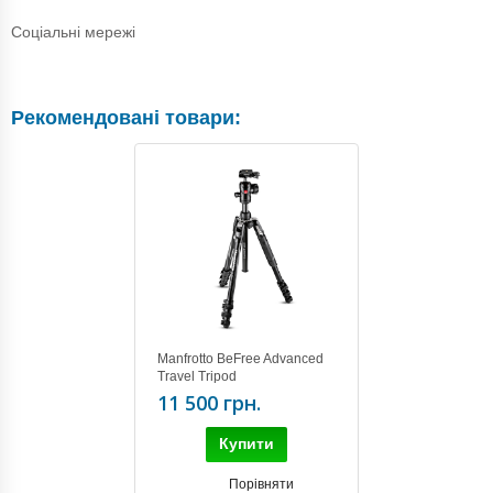
Соціальні мережі
Рекомендовані товари:
Manfrotto BeFree Advanced
Travel Tripod
(MKBFRLA4BK-BH)
11 500 грн.
Купити
Порівняти