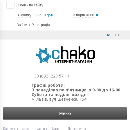
Поиск по сайту
0
0 грн.
0
В кошику
на
В порівнянні
Ввійти
/
Реєстрація
ua
|
ru
+38 (032) 229 57 11
Графік роботи:
З понеділка по п'ятницю: з 9-00 до 16-00
Субота та неділя: вихідні
м. Львів, вул Шевченка, 154
Меню
Каталог товарів
Фото та відео
Штативи та