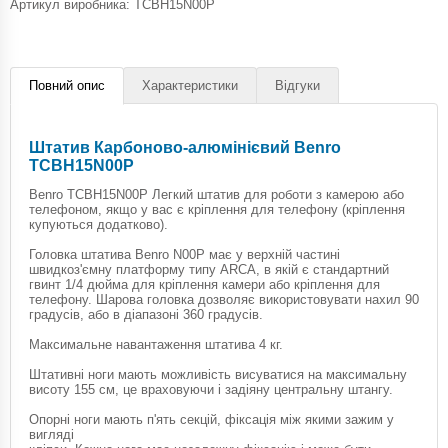
Артикул виробника: TCBH15N00P
Повний опис
Характеристики
Відгуки
Штатив Карбоново-алюмінієвий Benro
TCBH15N00P
Benro TCBH15N00P Легкий штатив для роботи з камерою або
телефоном, якщо у вас є кріплення для телефону (кріплення
купуються додатково).
Головка штатива Benro N00P має у верхній частині
швидкоз'ємну платформу типу ARCA, в якій є стандартний
гвинт 1/4 дюйма для кріплення камери або кріплення для
телефону. Шарова головка дозволяє використовувати нахил 90
градусів, або в діапазоні 360 градусів.
Максимальне навантаження штатива 4 кг.
Штативні ноги мають можливість висуватися на максимальну
висоту 155 см, це враховуючи і задіяну центральну штангу.
Опорні ноги мають п'ять секцій, фіксація між якими зажим у
вигляді