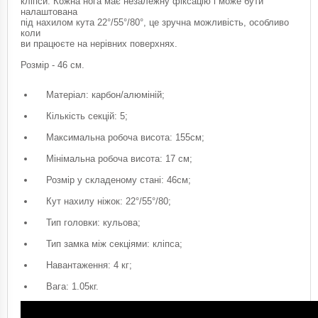
кліпси. Кожна нога має незалежну фіксацію і може бути
налаштована
під нахилом кута 22°/55°/80°, це зручна можливість, особливо
коли
ви працюєте на нерівних поверхнях.
Розмір - 46 см.
Матеріал: карбон/алюміній;
Кількість секцій: 5;
Максимальна робоча висота: 155см;
Мінімальна робоча висота: 17 см;
Розмір у складеному стані: 46см;
Кут нахилу ніжок: 22°/55°/80;
Тип головки: кульова;
Тип замка між секціями: кліпса;
Навантаження: 4 кг;
Вага: 1.05кг.