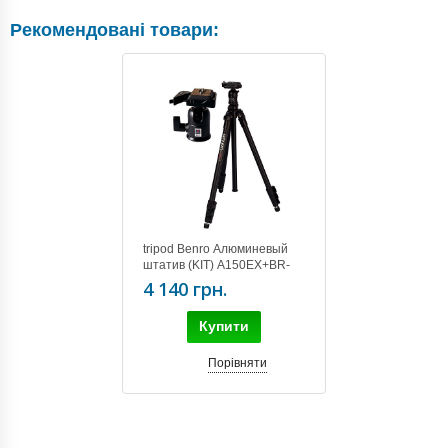
Рекомендовані товари:
tripod Benro Алюминевый
штатив (KIT) A150EX+BR-
068 (A150FBR0)
4 140 грн.
Купити
Порівняти