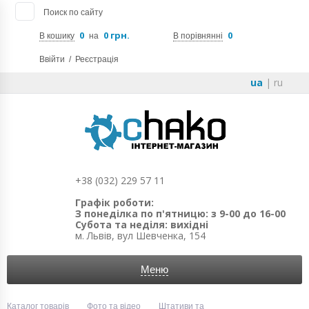
Поиск по сайту
0
0 грн.
0
В кошику
на
В порівнянні
Ввійти
/
Реєстрація
ua
|
ru
+38 (032) 229 57 11
Графік роботи:
З понеділка по п'ятницю: з 9-00 до 16-00
Субота та неділя: вихідні
м. Львів, вул Шевченка, 154
Меню
Каталог товарів
Фото та відео
Штативи та