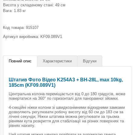
Висота у складеному стані: 49 см
Вага: 1.83 кг
Код товара:
915107
Артикул виробника: KF09.089V1
Повний опис
Характеристики
Відгуки
Штатив Фото Відео K254A3 + BH-28L, max 10kg,
185cm (KF09.089V1)
Центральна колона переміщається від 0 до 180 градусів, може
повертатися на 360° по горизонталі для панорамної зйомки.
4-секційні ніжки колони зі швидкознімними відкидними замками
дозволяють регулювати робочу висоту від 60 см до 183 см за
лічені секунди; Ніжки штатива можна регулювати за трьома
рівнями кута розкриття для стабілізації на різних поверхнях та
рівнях нахилу.
Цей штатив можна швидко розібрати за допомогою гвинта