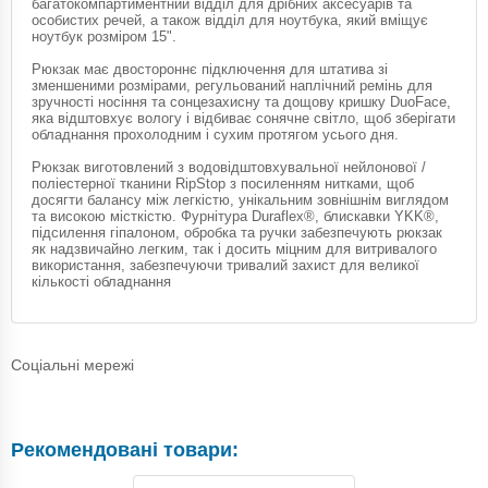
багатокомпартиментний відділ для дрібних аксесуарів та
особистих речей, а також відділ для ноутбука, який вміщує
ноутбук розміром 15".
Рюкзак має двостороннє підключення для штатива зі
зменшеними розмірами, регульований наплічний ремінь для
зручності носіння та сонцезахисну та дощову кришку DuoFace,
яка відштовхує вологу і відбиває сонячне світло, щоб зберігати
обладнання прохолодним і сухим протягом усього дня.
Рюкзак виготовлений з водовідштовхувальної нейлонової /
поліестерної тканини RipStop з посиленням нитками, щоб
досягти балансу між легкістю, унікальним зовнішнім виглядом
та високою місткістю. Фурнітура Duraflex®, блискавки YKK®,
підсилення гіпалоном, обробка та ручки забезпечують рюкзак
як надзвичайно легким, так і досить міцним для витривалого
використання, забезпечуючи тривалий захист для великої
кількості обладнання
Соціальні мережі
Рекомендовані товари: