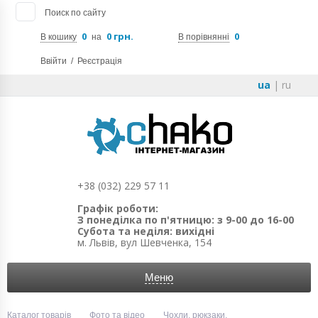
Поиск по сайту
0
0 грн.
0
В кошику
на
В порівнянні
Ввійти
/
Реєстрація
ua
|
ru
+38 (032) 229 57 11
Графік роботи:
З понеділка по п'ятницю: з 9-00 до 16-00
Субота та неділя: вихідні
м. Львів, вул Шевченка, 154
Меню
Каталог товарів
Фото та відео
Чохли, рюкзаки,