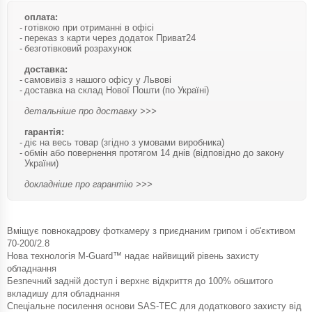
оплата:
готівкою при отриманні в офісі
переказ з карти через додаток Приват24
безготівковий розрахунок
доставка:
самовивіз з нашого офісу у Львові
доставка на склад Нової Пошти (по Україні)
детальніше про доставку >>>
гарантія:
діє на весь товар (згідно з умовами виробника)
обмін або повернення протягом 14 днів (відповідно до закону
України)
докладніше про гарантію >>>
Вміщує повнокадрову фоткамеру з приєднаним грипом і об'єктивом
70-200/2.8
Нова технологія M-Guard™ надає найвищий рівень захисту
обладнання
Безпечний задній доступ і верхнє відкриття до 100% обшитого
вкладишу для обладнання
Спеціальне посилення основи SAS-TEC для додаткового захисту від