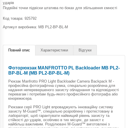
ударів
Подвійні точки підвіски штатива по боках для збільшення ємності
Код товара:
925792
Артикул виробника: MB PL2-BP-BL-M
Повний опис
Характеристики
Відгуки
Фоторюкзак MANFROTTO PL Backloader MB PL2-
BP-BL-M (MB PL2-BP-BL-M)
Рюкзак Manfrotto PRO Light Backloader Camera Backpack M -
професійна фотографічна сумка, спеціально розроблена для
надання неперевершеного захисту обладнання та відповідності
перевагам і потребам будь-якого професійного фотографа або
кінорежисера.
Рюкзаки серії PRO Light впроваджують інноваційну систему
захисту M-Guard™, спеціально розроблену і протестовану в
лабораторії, щоб гарантувати найвищий рівень захисту та
стійкості до ударів, особливо в тих місцях, де захист є
найбільш важливим. Розділювачі M-Guard™ виготовлені з