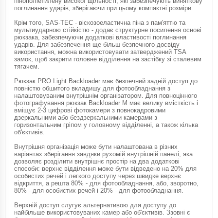
пінополіетилену високої щільності, які забезпечують виняткову
поглинання ударів, зберігаючи при цьому компактні розміри.
Крім того, SAS-TEC - віскозоеластична піна з пам'яттю та
мультиударною стійкістю - додає структурне посилення основі
рюкзака, забезпечуючи додаткові властивості поглинання
ударів. Для забезпечення ще більш безпечного досвіду
використання, можна використовувати затверджений TSA
замок, щоб закрити головне відділення на застібку зі сталевим
тягачем.
Рюкзак PRO Light Backloader має безпечний задній доступ до
повністю обшитого вкладишу для фотообладнання з
налаштовуваним внутрішнім організатором. Для повноцінного
фотографування рюкзак Backloader M має велику вмісткість і
вміщує 2-3 цифрові фотокамери з повнокадровими
дзеркальними або бездзеркальними камерами з
горизонтальним гріпом у головному відділенні, а також кілька
об'єктивів.
Внутрішня організація може бути налаштована в різних
варіантах зберігання завдяки рухомій внутрішній панелі, яка
дозволяє розділити внутрішнє простір на два додаткові
способи: верхнє відділення може бути відведено на 20% для
особистих речей і легкого доступу через швидке верхнє
відкриття, а решта 80% - для фотообладнання, або, зворотно,
80% - для особистих речей і 20% - для фотообладнання.
Верхній доступ слугує альтернативою для доступу до
найбільше використовуваних камер або об'єктивів. Ззовні є