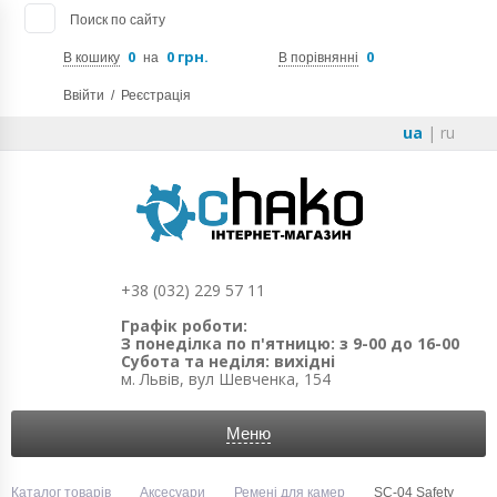
Поиск по сайту
0
0 грн.
0
В кошику
на
В порівнянні
Ввійти
/
Реєстрація
ua
|
ru
+38 (032) 229 57 11
Графік роботи:
З понеділка по п'ятницю: з 9-00 до 16-00
Субота та неділя: вихідні
м. Львів, вул Шевченка, 154
Меню
Каталог товарів
Аксесуари
Ремені для камер
SC-04 Safety