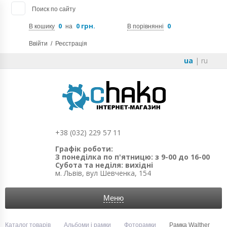
Поиск по сайту
0
0 грн.
0
В кошику
на
В порівнянні
Ввійти
/
Реєстрація
ua
|
ru
+38 (032) 229 57 11
Графік роботи:
З понеділка по п'ятницю: з 9-00 до 16-00
Субота та неділя: вихідні
м. Львів, вул Шевченка, 154
Меню
Каталог товарів
Альбоми і рамки
Фоторамки
Рамка Walther