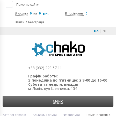
Поиск по сайту
0
0 грн.
0
В кошику
на
В порівнянні
Ввійти
/
Реєстрація
ua
|
ru
+38 (032) 229 57 11
Графік роботи:
З понеділка по п'ятницю: з 9-00 до 16-00
Субота та неділя: вихідні
м. Львів, вул Шевченка, 154
Меню
Каталог товарів
Альбоми і рамки
Фоторамки
Рамка-пластик з