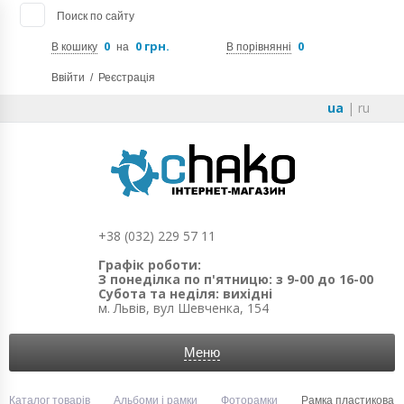
Поиск по сайту
0
0 грн.
0
В кошику
на
В порівнянні
Ввійти
/
Реєстрація
ua
|
ru
+38 (032) 229 57 11
Графік роботи:
З понеділка по п'ятницю: з 9-00 до 16-00
Субота та неділя: вихідні
м. Львів, вул Шевченка, 154
Меню
Каталог товарів
Альбоми і рамки
Фоторамки
Рамка пластикова