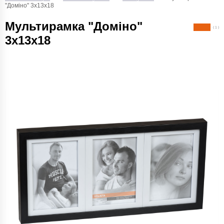
"Доміно" 3х13х18
Мультирамка "Доміно"
( 1 )
3х13х18