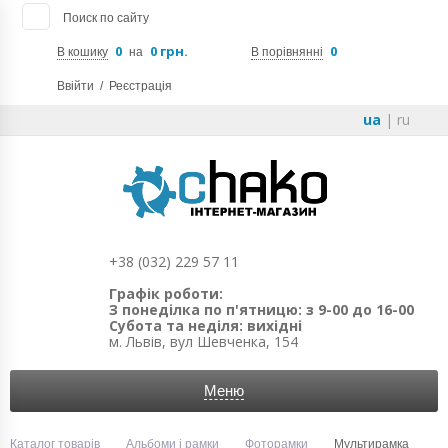
Поиск по сайту
0
0 грн.
0
В кошику
на
В порівнянні
Ввійти
/
Реєстрація
ua
|
ru
+38 (032) 229 57 11
Графік роботи:
З понеділка по п'ятницю: з 9-00 до 16-00
Субота та неділя: вихідні
м. Львів, вул Шевченка, 154
Меню
Каталог товарів
Альбоми і рамки
Фоторамки
Мультирамка